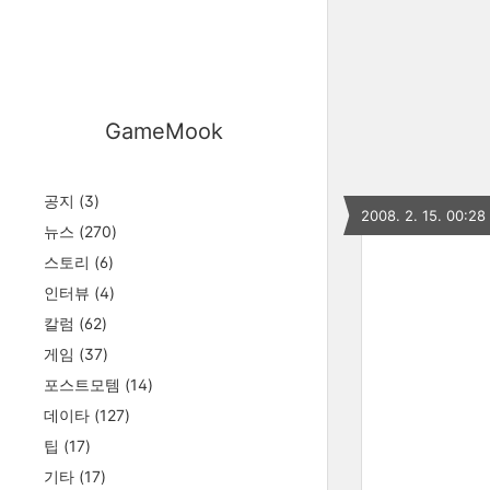
GameMook
공지
(3)
2008. 2. 15. 00:28
뉴스
(270)
스토리
(6)
인터뷰
(4)
칼럼
(62)
게임
(37)
포스트모템
(14)
데이타
(127)
팁
(17)
기타
(17)