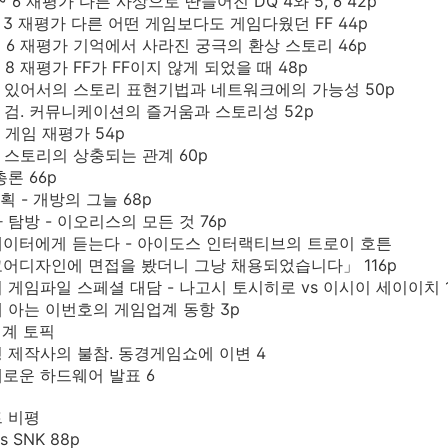
4 ~ 6 재평가 다른 사상으로 딴들어진 DQ 4와 5, 6 42p
 1 ~ 3 재평가 다른 어떤 게임보다도 게임다웠던 FF 44p
 4 ~ 6 재평가 기억에서 사라진 궁극의 환상 스토리 46p
7 ~ 8 재평가 FF가 FF이지 않게 되었을 때 48p
임에 있어서의 스토리 표현기법과 네트워크에의 가능성 50p
날의 검. 커뮤니케이션의 즐거움과 스토리성 52p
리 게임 재평가 54p
과 스토리의 상충되는 관계 60p
총론 66p
기획 - 개방의 그늘 68p
사 탐방 - 이오리스의 모든 것 76p
리에이터에게 듣는다 - 아이도스 인터랙티브의 트로이 호튼
어디자인에 면접을 봤더니 그낭 채용되었습니다」 116p
시 게임파일 스페셜 대담 - 나고시 토시히로 vs 이시이 세이이치 1
방에 아는 이번호의 게임업계 동항 3p
업계 토픽
 제작사의 불참. 동경게임쇼에 이변 4
로운 하드웨어 발표 6
 비평
s SNK 88p