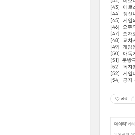
[42] 미소
[43] 에로
[44] 정신
[45] 게임
[46] 요주
[47] 숫자
[48] 교차
[49] 게임
[50] 애독
[51] 문방
[52] 독
[52] 게임
[54] 공지 
공감
'
데이타
' 카
게임비평 20