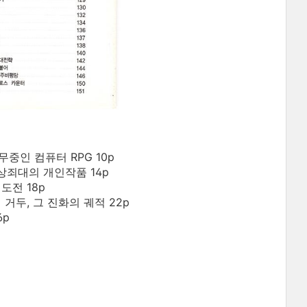
무중인 컴퓨터 RPG 10p
 사상죄대의 개인작품 14p
도전 18p
 거두, 그 진화의 궤적 22p
6p