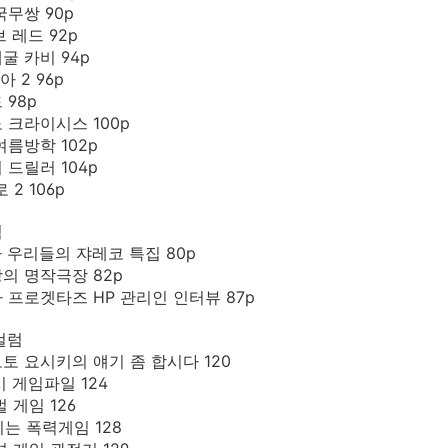
삼국무쌍 90p
브 레드 92p
데굴 카비 94p
아 2 96p
 98p
노 크라이시스 100p
 여름방학 102p
터 드릴러 104p
 2 106p
획
라 우리들의 쟈레코 특집 80p
의 명작극장 82p
 프로겟타즈 HP 관리인 인터뷰 87p
컬럼
모토 요시키의 얘기 좀 합시다 120
시 게임파일 124
벌 게임 126
기는 폭력게임 128