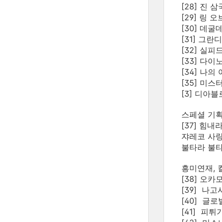
[28] 진 
[29] 링 오
[30] 데굴
[31] 그란디
[32] 실피드
[33] 다이
[34] 나의
[35] 미스
[3] 디아블로
스페셜 기
[37] 힘내
쟈레코 사랑
불타라 불타
흥미연재, 
[38] 오카
[39] 나고
[40] 글로
[41] 피튀