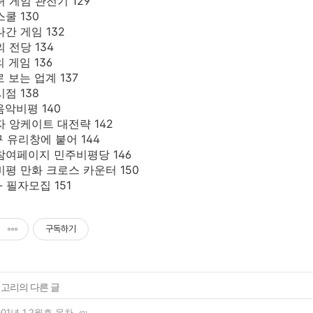
녀 게임 관전기 129
스쿨 130
나간 게임 132
의 전당 134
의 게임 136
로 보는 업계 137
시점 138
음악비평 140
자 앙케이트 대전략 142
구 유리창에 붙어 144
자참여페이지 민주비평당 146
비평 만화 크로스 카운터 150
- 필자모집 151
구독하기
테고리의 다른 글
01년 1,2월호 목차