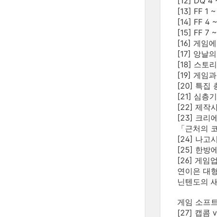
[12] DQ 
[13] FF
[14] FF
[15] FF 
[16] 게
[17] 앙
[18] 스토
[19] 게임
[20] 특집 
[21] 심층
[22] 제작
[23] 크
「근처의 코
[24] 나고
[25] 한
[26] 게임
연이은 대형
닌텐도의 새
게임 소프트
[27] 캡콤 v