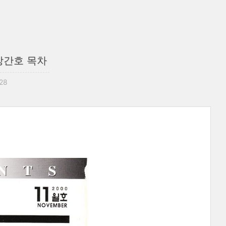
 창간호 목차
:28