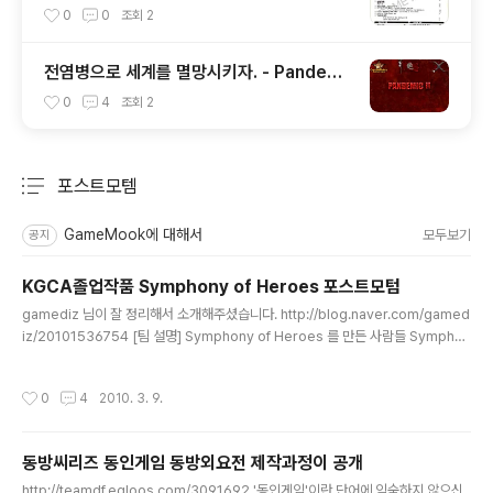
0
0
조회
2
전염병으로 세계를 멸망시키자. - Pandemi
c 2
0
4
조회
2
포스트모템
분류 전체보기
주요 글 목록
GameMook에 대해서
모두보기
공지
KGCA졸업작품 Symphony of Heroes 포스트모텀
글 내용
gamediz 님이 잘 정리해서 소개해주셨습니다. http://blog.naver.com/gamed
iz/20101536754 [팀 설명] Symphony of Heroes 를 만든 사람들 Symphon
y of Heroes 배경 이야기 [포스트모텀] Symphony of Heroes 포스트모르템 -
1부. 팀이 짜여지기 까지 Symphony of Heroes 포스트모르템 - 2부 Symphon
작성시간
0
4
2010. 3. 9.
y of Heroes 포스트모르템 - 3부 Symphony of Heroes 포스트모르템 - 4부
Symphony of Heroes 포스트모르템 - 5부 설명이 워낙 잘되어있어서 따로 설명
이 필요없을것 같습니다. 게임은 이곳에서 해보실수 있습니다. http://pds.hanafo
동방씨리즈 동인게임 동방외요전 제작과정이 공개
s.com/NPViewPds.asp?fi..
글 내용
http://teamdf.egloos.com/3091692 '동인게임'이란 단어에 익숙하지 않으신