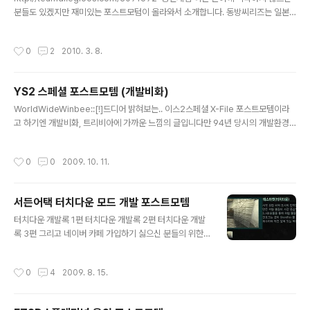
분들도 있겠지만 재미있는 포스트모텀이 올라와서 소개합니다. 동방씨리즈는 일본
의 유명한 인디 슈팅게임이고. 그 게임의 2차창작게임 되겠습니다. 어쨌든 일반적인
개발회고와는 다르게 게임이 어떻게 만들어졌는지 중간 테스트 과정이 동영상으로
작성시간
0
2
2010. 3. 8.
나왔다는 점이 특색있고 다른 개발자들한테도 도움이 많이 되지 않을까 싶네요. 마지
막으로 게임의 건승과 다음 게임도 기대해보겠습니다. :) 저는 정작 저 게임을 파는
행사에는 일이 있어서 다음 행사에 한번 찾아가야 할 것 같네요. 그나저나 비탄막풍
YS2 스페셜 포스트모템 (개발비화)
게임이라고 하는데 이게 어딜봐서 탄막게임이 아닌지는.. 나중에 기회가 되면 동인게
글 내용
임이나 탄막게임에 대해서도 짤막하게 소개해보겠습니다...
WorldWideWinbee::[!]드디어 밝혀보는.. 이스2스페셜 X-File 포스트모템이라
고 하기엔 개발비화, 트리비아에 가까운 느낌의 글입니다만 94년 당시의 개발환경
을 느낄수도 있어서 좋은 것 같군요. 수많은 후배 개발자들에게 영감을 제공한 대한
민국 1세대 개발자들의 고생을 간접적으로나마 느낄수 있기도 합니다. 좋은 글 써주
작성시간
0
0
2009. 10. 11.
신 winbee님과 이스2스페셜 개발에 참여했던 모든 개발자분들에게 다시 한번 감
사드립니다.
서든어택 터치다운 모드 개발 포스트모템
글 내용
터치다운 개발록 1편 터치다운 개발록 2편 터치다운 개발
록 3편 그리고 네이버 카페 가입하기 싫으신 분들의 위한
링크 서든어택의 터치다운 모드의 개발에 얽힌 일화랄까
포스트 모템 글이 네이버의 게임 개발자 네트워크 카페에
작성시간
0
4
2009. 8. 15.
올라왔습니다. 개발당시 상황에 대한 기록이나, 포스트모
템의 외부 공개는 바람직한 시도라고 생각하고 환영하지
만, 전체적인 글 내용을 보면 외부에 나가기는 좀 위험할 정