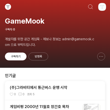
검색하기
티스토리
GameMook
구독자
0
개발자를 위한 공간 게임묵 - 제보나 정보는 admin@gamemook.c
om 으로 부탁드립니다.
구독하기
방명록
신고하기 레이어
열기
인기글
(주)그라비티에서 통근버스 운행 시작
0
0
조회
5
게임비평 2000년 11월호 창간호 목차