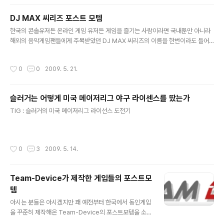
DJ MAX 씨리즈 포스트 모템
글 내용
한국의 콘솔유저든 온라인 게임 유저든 게임을 즐기는 사람이라면 국내뿐만 아니라
해외의 음악게임팬들에게 주목받았던 DJ MAX 씨리즈의 이름을 한번이라도 들어
보셨을겁니다. DJ MAX는 국내 최정상급의 게임 그래픽 아티스트와 뮤지션들이 객
원으로 참여하는 프로젝트로도 잘 알려져 있는데요. 개발사 펜타비전 내부에서 그래
작성시간
0
0
2009. 5. 21.
픽 디자이너로 출발하여, 음악 작업과 프로듀서에 이르기까지 다양한 분야에서 활약
해오신 Forte Escape님이 블로그에 그 동안의 작업에 대한 글을 쓰셨습니다. FE님
이라고 하면 역시 멜로디가 인상적인 히트곡 "바람에게 부탁해"가 인상에 남는데요.
슬러거는 어떻게 미국 메이저리그 야구 라이센스를 땄는가
저희 GameMook는 특별히 FE의 허락을 얻어, 이 흥미진진한 글들을 소개합니다
글 내용
DJMAX online [1/4] DJMAX online [2/..
TIG : 슬러거의 미국 메이저리그 라이선스 도전기
작성시간
0
3
2009. 5. 14.
Team-Device가 제작한 게임들의 포스트모
템
글 내용
아시는 분들은 아시겠지만 꽤 예전부터 한국에서 동인게임
을 꾸준히 제작해온 Team-Device의 포스트모템을 소개
하겠습니다. 포스트 모템 - 하나비(花火) 포스트 모템 - 회