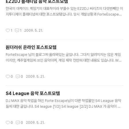
EZ2DJ 플래티넘 음악 포스트모템
도로 적나라하다라는 느낌도 듭니다. 좀 주관적이기도 하
글 내용
구요. 어쩌면 글이 잘릴지도 모르겠군요. ※ 결국 글이 내려
한국의 아케이드 게임기의 대표작이라 부를수 있는 EZ2DJ 씨리즈의 다섯번째인 이
간듯 합니다.
지투디제이 플래티넘에 대한 포스트모템입니다. 당시 개발상황과 ForteEscape님
의 작업물에 대한 코멘트들이 있습니다. EZ2DJ Platinum [1/2] EZ2DJ Platinu
m [2/2] 자세한 설명을 DJMAX 포스트모템 에서 해버려서 따로 코멘트를 할게 없
작성시간
1
1
2009. 5. 21.
군요.;
원더러쉬 온라인 포스트모템
글 내용
ForteEscape 님의 블로그에 올라와있는 글입니다. 그다지 알려지지는 않은 게임
이지만, 캐주얼게임에 쓰인 음악이며, 게임 제작 전반에 대한 내용도 있습니다. WO
NDER RUSH online[1/2] WONDER RUSH online[2/2] 당시 회사 상황이나,
개발의 실수나 좋았던점에 대한 내용이 담겨있기 때문에 일반적인 게임개발후기에
작성시간
0
0
2009. 5. 21.
가깝습니다. 물론 음악에 대한 코멘트도 있습니다.
S4 League 음악 포스트모템
글 내용
DJ MAX 음악 작업을 하신 Forte Escape님이 다른 작업물인 S4 League 음악
들에 대한 글입니다. S4 league [1/2] S4 league [2/2] DJ MAX 가 음악이 메
인인 게임이었던 반면 S4 리그는 액션 TPS란 장르라 사용된 음악의 형태도 다릅니
다. 또한 게임사운드의 완성도 역시 굉장히 높았고, 좀 더 일반적인 게임음악의 형태
작성시간
0
0
2009. 5. 21.
에 가깝기 때문에 이 개발후기들 역시 굉장히 참고가 되지 않을까 싶습니다.