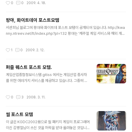
작성시간
0
0
2009. 4. 18.
상록(Reminiscence) 포스트 모템 - 파괴천사(破壊天
使) 게임의 기술적인 시도나 기획적인 시도라기보다는 그
냥 경험담이란 느낌이군요. 현업 개발자분들보다는 개인적
팡야, 화이트데이 포스트모템
으로 게임개발을 하는 분들에게 도움이 될 것 같은 글들입
글 내용
서관희님 블로그에 팡야와 화이트데 포스트 모템이 공개되어 있습니다. http://kwa
니다. 팀 디바이스는 2000년부터 게임을 발표해온 동인게
nny.ntreev.net/tt/index.php?pl=132 팡야는 '캐주얼 게임 서비스와 해외 개발'
임개발팀입니다. 주로 코믹월드 등에 게임을 발표했기 때
글인데 해외에서도 찾아보기 힘든 케이스의 포스트모템이라 읽을 가치가 높은것 같
문에 그 쪽으로 관심이 없으신 분들이라면 처음 들어보셨
습니다.
을지도 모르겠습니다. 팀 디바이스 홈페이지 - http://ww
작성시간
1
0
2009. 2. 12.
w.teamdevice.net
퍼즐 퀘스트 포스트 모템.
글 내용
게임산업종합정보시스템 gitiss 에서는 게임산업 종사자
를 위한 여러가지 서비스를 제공하고 있습니다. 그중에 하
나가 외국의 문서들을 한글로 번역해서 제공하고 있는 것
인데요. DRM같은게 매우 불편하고 번역의 퀄리티가 조금
작성시간
0
3
2008. 3. 11.
들쑥날쑥하며, 무엇보다도 번역되서 공개되는데 시간이 좀
걸린다는 문제점이 있지만 외국어로 된 자료들을 한글로
접할수 있는 것은 큰 메리트라고 생각합니다. 이번에 Gam
씰 포스트 모템
e Developer 07년 9월호가 번역되었는데요. 2007년
글 내용
에 큰성공을 거둔 퍼즐퀘스트의 포스트모템이 실렸습니다.
이 글은 KGDC2002용으로 씰 패키지 게임의 프로그래머
PC용으로 개발되서 Steam에서 서비스되며 PSP, NDS
이신 김병철님이 쓰신 것을 허락을 받아 올려놓은 것입니