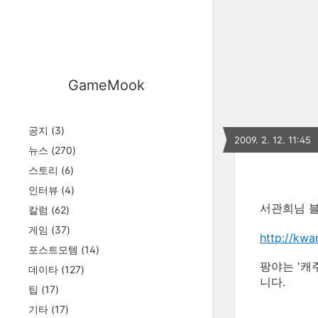
GameMook
공지
(3)
2009. 2. 12. 11:45
뉴스
(270)
스토리
(6)
인터뷰
(4)
서관희님 블
칼럼
(62)
게임
(37)
http://kwa
포스트모템
(14)
팡야는 '캐
데이타
(127)
니다.
팁
(17)
기타
(17)