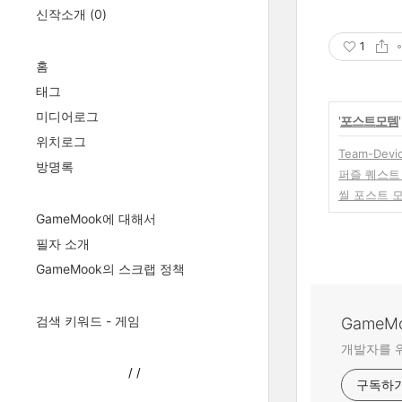
신작소개
(0)
1
홈
태그
미디어로그
'
포스트모템
위치로그
Team-De
방명록
퍼즐 퀘스트
씰 포스트 
GameMook에 대해서
필자 소개
GameMook의 스크랩 정책
검색 키워드 - 게임
GameM
개발자를 위
/
/
구독하