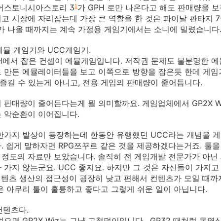
 어스토니시아스토리 3
가 GPH 로만 나온다고 해도 판매량을 
1
고 시장에 자리잡는데 가장 큰 역할을 한 것은 파이날 판타지 7
i가 나올 때까지는 계속 가정용 게임기에서는 소니에 밀렸습니다.
 에뮬 게임기와 UCC게임기.
H에서 잡은 컨셉이 에뮬게임입니다. 저작권 문제도 불분명한 에
 만든 에뮬레이터들을 보고 이쪽으로 방향을 잡은듯 한데 게임기
 즐길 수 있는게 아니고, 전용 게임의 판매량이 줄어듭니다.
 판매량이 줄어든다는게 뭘 의미할까요. 게임업체에서 GP2X W
 악순환이 이어집니다.
한가지 발상이 등장하는데 한동안 유행했던 UCC라는 개념을 게
. 쉽게 말하자면 RPG쯔꾸르 같은 것을 제공하겠다는거죠. 툴
정도의 자료만 보았습니다. 솔직히 전 게임개발 전문가가 아닌
 가지 않는군요. UCC 좋지요. 하지만 그 것은 자신들이 가지
 컨텐츠 생산의 접근성이 굉장히 낮고 편해서 컨텐츠가 모일 때까
은 아무리 툴이 훌륭하고 좋다고 그렇게 쉬운 일이 아닙니다.
컨텐츠다.
으면 GP2X Wiz는 그냥 고철덩이입니다. GP32 때처럼 동영