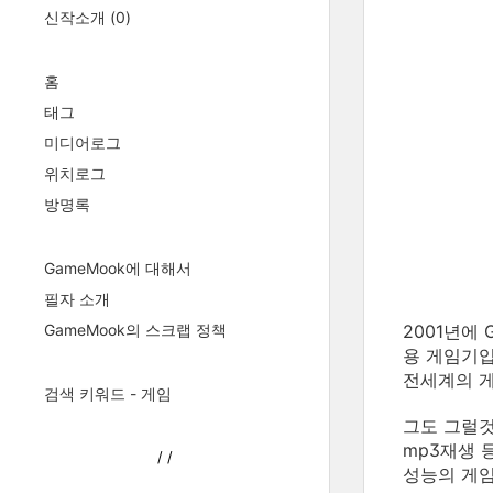
신작소개
(0)
홈
태그
미디어로그
위치로그
방명록
GameMook에 대해서
필자 소개
GameMook의 스크랩 정책
2001년에
용 게임기입
전세계의 
검색 키워드 - 게임
그도 그럴것
mp3재생 
/
/
성능의 게