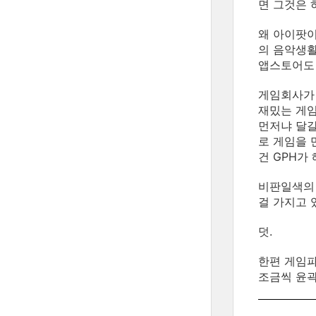
면 그것은 
왜 아이팟이
의 음악생활
앱스토어도 
게임회사가 
재밌는 게임
먼저냐 달걀
로 게임을 
건 GPH가
비판일색의 
걸 가지고 
덧.
한편 게임파
조금씩 윤곽