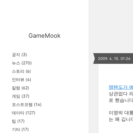
GameMook
공지
(3)
2009. 4. 15. 01:26
뉴스
(270)
스토리
(6)
인터뷰
(4)
명텐도가 
칼럼
(62)
상관없다 라
게임
(37)
로 했습니다
포스트모템
(14)
이명박 대통
데이타
(127)
는 꽤 깁니
팁
(17)
기타
(17)