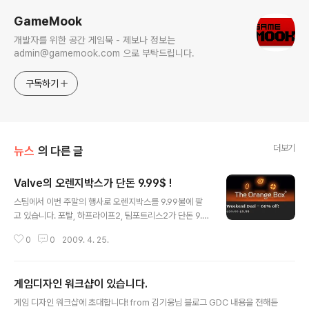
GameMook
개발자를 위한 공간 게임묵 - 제보나 정보는
admin@gamemook.com 으로 부탁드립니다.
구독하기
더보기
뉴스
의 다른 글
Valve의 오렌지박스가 단돈 9.99$ !
글 내용
스팀에서 이번 주말의 행사로 오렌지박스를 9.99불에 팔
고 있습니다. 포탈, 하프라이프2, 팀포트리스2가 단돈 9.9
9불에! 평소에 생각은 있으나 구매를 망설이고 계셨던분에
0
0
2009. 4. 25.
게 좋은기회가 될 것 같습니다.
게임디자인 워크샵이 있습니다.
글 내용
게임 디자인 워크샵에 초대합니다! from 김기웅님 블로그 GDC 내용을 전해듣