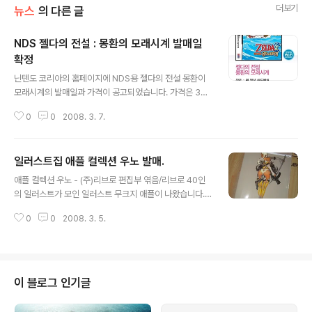
더보기
뉴스
의 다른 글
NDS 젤다의 전설 : 몽환의 모래시계 발매일
확정
글 내용
닌텐도 코리아의 홈페이지에 NDS용 젤다의 전설 몽환이
모래시계의 발매일과 가격이 공고되었습니다. 가격은 390
00원. 발매일은 4월 3일입니다. 닌텐도의 소프트웨어 정
0
0
2008. 3. 7.
책이 모든 소프트웨어의 한글화이므로 젤다 역시 한글화해
서 나올것으로 예상됩니다. 게다가 공개된 스크린샷 역시
한글입니다. 사진은 닌텐도코리아 홈페이지의 발매예정에
일러스트집 애플 컬렉션 우노 발매.
등록되어있는 한글화 스크린샷.
글 내용
애플 컬렉션 우노 - (주)리브로 편집부 엮음/리브로 40인
의 일러스트가 모인 일러스트 무크지 애플이 나왔습니다. 1
호라고 하는걸 보니 앞으로도 꾸준히 나올 것 같습니다. 표
0
0
2008. 3. 5.
지의 김형태씨 그림은 단지 표지만. 그외 주로 게임 일러스
트를 하시는 분이 많지만 그외에도 여러분야에서 그림을
그리시는 분들의 그림과 만화가 가득. 다만 실려있는 만화
중에 to be continued가 좀 있다는 거. 이렇게 작가들이
많이 참가한 책은 가끔 작품의 질이 들쑥날쑥하는데 정말
이 블로그 인기글
이 책은 그림체의 차이는 있을망정 퀄리티는 모두 상당한
수준을 유지하는 것 같습니다. 자극을 얻고 싶은 원화가 지