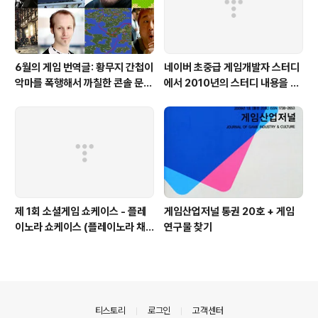
6월의 게임 번역글: 황무지 간첩이
네이버 초중급 게임개발자 스터디
악마를 폭행해서 까칠한 콘솔 문명
에서 2010년의 스터디 내용을 공
하셨습니다
유하고 있습니다.
제 1회 소셜게임 쇼케이스 - 플레
게임산업저널 통권 20호 + 게임
이노라 쇼케이스 (플레이노라 채
연구물 찾기
희현 이사님)
의안내
티스토리
로그인
고객센터