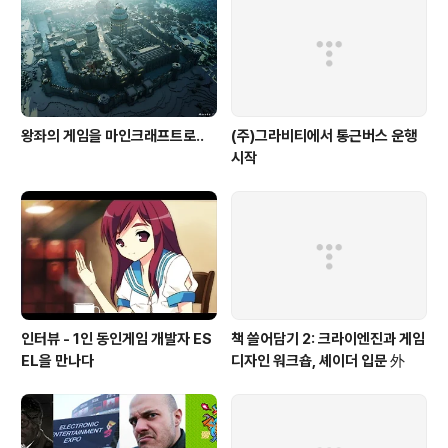
망생분들에겐 좋은 책이 되지 않을까 싶습니다. 참가 일러
스트레이터 목록 김형태 이상번(개잡이) 이윤호(snavi) 황
산(H2SO4) 김지..
왕좌의 게임을 마인크래프트로..
(주)그라비티에서 통근버스 운행
시작
인터뷰 - 1인 동인게임 개발자 ES
책 쓸어담기 2: 크라이엔진과 게임
EL을 만나다
디자인 워크숍, 셰이더 입문 外