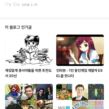
럼 이 게임은 당신의 음악으로 움직입니다. 게임은 마치 우
에서는 실드로 화염방사기를 막고 이동해야하는 퍼즐적인
0
0
2008. 2. 19.
주공간에 있는 것같은 트랙에서 음악의 리듬에 맞춘 색이
요소가 있습니다. 게임중에는 이런 퍼즐적인 요소도 자주
있는 벽돌을 모아서 없애는 게임입니다. 간단하죠? 슬롯에
등장합니다. 간지가 넘치는 보스..
같은 색의 블럭이 3개이상 모이면 자동으로 없어집니다.
이리저리 엉켜서 모을수 없는 사태가 벌어지면 페널티가
생기죠 그렇다고 You're failed! 하고 음악이 중간에 강제
이 블로그 인기글
로 끝나거나 하진 않고. 점수를 받는데 지장이 생깁니다. 이
게임의 목적은 일단 가장 큰 도형을 만들어서 한꺼번에 없
애는 그런 게임이거든요. 아쉽게도 연쇄로 더욱더 높은 점
수를 노린다던가 하는 부분은 없습니다. 아니면 제가 아직
모드..
게임업계 종사자들을 위한 추천도
인터뷰 - 1인 동인게임 개발자 ES
서 20선
EL을 만나다