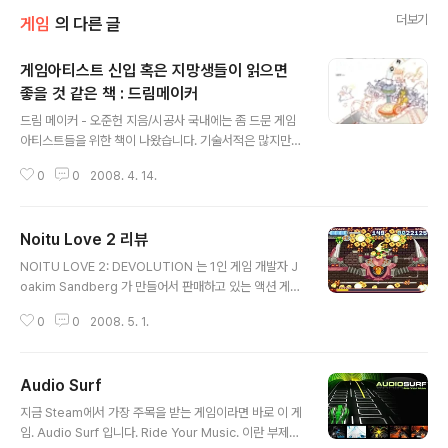
더보기
게임
의 다른 글
게임아티스트 신입 혹은 지망생들이 읽으면
좋을 것 같은 책 : 드림메이커
글 내용
드림 메이커 - 오준헌 지음/시공사 국내에는 좀 드문 게임
아티스트들을 위한 책이 나왔습니다. 기술서적은 많지만
이런류의 인터뷰를 담은 책은 별로 없지요. 세계의 애니메
0
0
2008. 4. 14.
이션을 사로잡은 12인의 아티스트 이야기. 라는 부제라던
가.. '스타크래프트'의 신화 빌로퍼와 애니메이션 아티스트
들의 생생한 현장노트라는 띠지는 좀 미스매치인것 같습니
Noitu Love 2 리뷰
다. 일단 저 책 내용이 지금까지 CG관련매체일로 한 미국
글 내용
에서 일하는 아티스트들을 대상으로 한 인터뷰를 모으고
NOITU LOVE 2: DEVOLUTION 는 1인 게임 개발자 J
정리한 것 같은데. 어떤 책과는 달리, 모드 실제로 만나고
oakim Sandberg 가 만들어서 판매하고 있는 액션 게임
이야기하고 육성을 옮기고 정리했다는 점에서 가치가 큰
입니다. 감히 말하건데 메탈슬러그 풍 게임의 정통 후계자
것 같습니다. 후반부의 인터뷰로 갈수록 경험과 정보의 질
0
0
2008. 5. 1.
라고 부를수 있지 않을까요. 아름다운 2D 도트에 시원한
이 높아지는 것 같은 기분이 드는데 아무래도 마지막의 빌
액션, 거대 보스등이 다 나옵니다. 이녀석은 1스테이지의
로퍼인터뷰는 사족이란 느낌입니다. 그 전까지는..
중간보스입니다. 용암위를 매달려 지나갈때 습격하는 녀석
Audio Surf
이죠. 2녀석은 데모무비에서 강렬하게 사신이 튀어나오는
글 내용
스테이지의 중간보스입니다. 게임은 액션게임이지만 키보
지금 Steam에서 가장 주목을 받는 게임이라면 바로 이 게
드와 마우스 모두를 쓰고 마우스 커서를 통한 이동도 많습
임. Audio Surf 입니다. Ride Your Music. 이란 부제처
니다. 우클릭으로는 실드를 사용할수 있는데. 저 스테이지