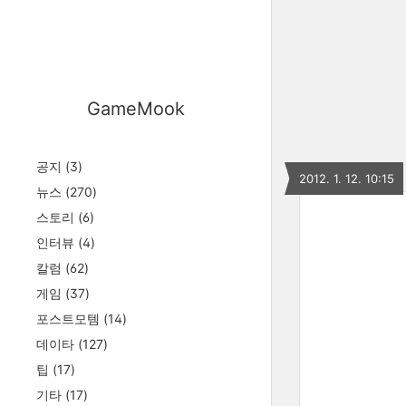
GameMook
공지
(3)
2012. 1. 12. 10:15
뉴스
(270)
스토리
(6)
인터뷰
(4)
칼럼
(62)
게임
(37)
포스트모템
(14)
데이타
(127)
팁
(17)
기타
(17)