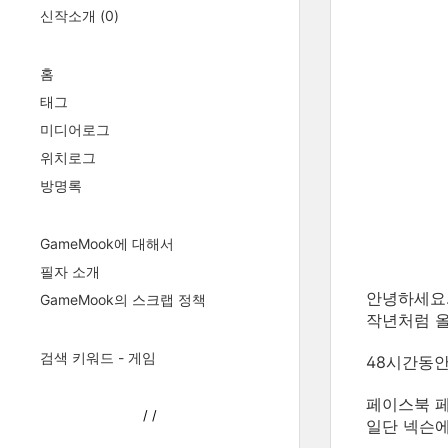
신작소개
(0)
홈
태그
미디어로그
위치로그
방명록
GameMook에 대해서
필자 소개
안녕하세요.
GameMook의 스크랩 정책
작년처럼 올
검색 키워드 - 게임
48시간동안
페이스북 
/
/
일단 넥슨에