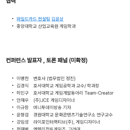
협력
와일드카드 컨설팅
김윤상
중앙대학교 산업교육원 게임학과
컨퍼런스 발표자 , 토론 패널 (미확정)
이병찬 변호사 (법무법인 정진)
김경식 호서대학교 게임공학과 교수/ 학과장
허민구 호서대학교 게임개발동아리 Team-Creator
안재우 (주)JCE 게임디자이너
이규창 머니투데이방송 기자
윤형섭 경원대학교 문화콘텐츠기술연구소 연구교수
강임성 라이포인터랙티브(주), 게임디자이너
정재범 엔텔리전트게임즈, 고려대