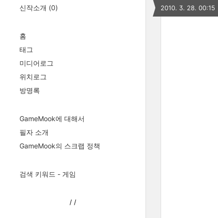
신작소개
(0)
2010. 3. 28. 00:15
홈
태그
미디어로그
위치로그
방명록
GameMook에 대해서
필자 소개
GameMook의 스크랩 정책
검색 키워드 - 게임
/
/