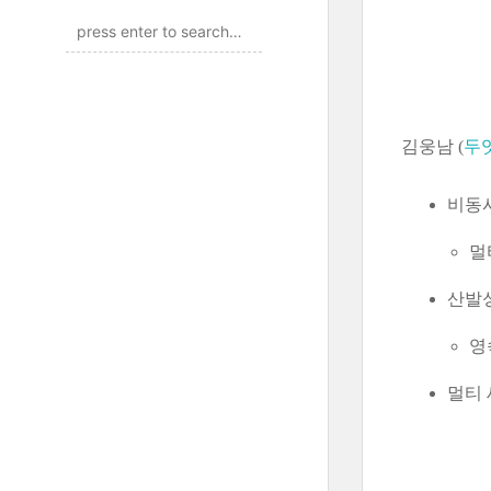
김웅남 (
두
비동시적
멀
산발성 
영
멀티 세