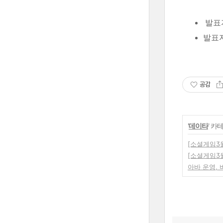
발표
발표자
공감
'
데이타
' 카
[소셜게임3월
[소셜게임3월
아바 운영, 