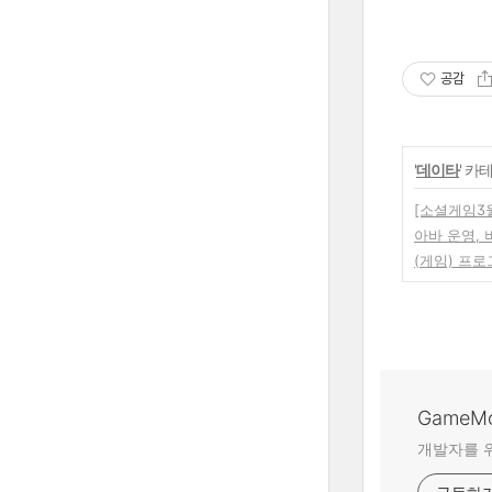
공감
'
데이타
' 카
[소셜게임3월
아바 운영, 
(게임) 프
GameM
개발자를 위