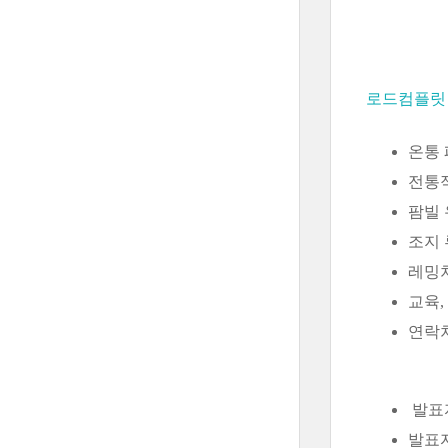
로드컴플릿
온통 
전통적
팜빌 
조지 
레밍처
교육,
연락처는
발표
발표자