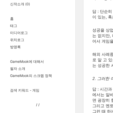
신작소개
(0)
답 : 단순
이 있는, 
홈
태그
성공을 상업
미디어로그
는 없지만,
위치로그
어서 게임을
방명록
해외 사례중
로 알 고 
GameMook에 대해서
는 성공한 
필자 소개
GameMook의 스크랩 정책
2. 그러한
답 : 시간
검색 키워드 - 게임
에서는 알바
면 굉장히 
/
/
그리고 멘토
그런 때 하