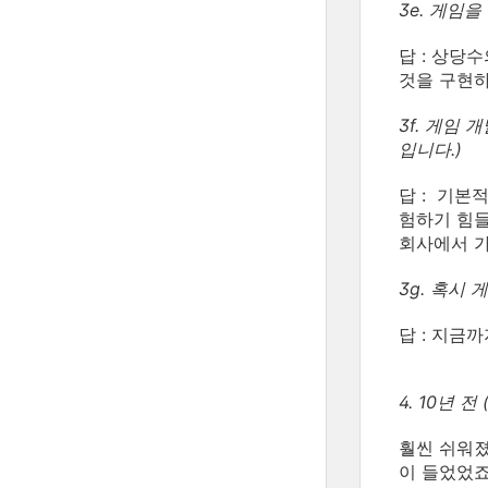
3e. 게임
답 : 상당
것을 구현
3f. 게임
입니다.)
답 : 기본
험하기 힘들
회사에서 가
3g. 혹시
답 : 지금
4. 10년
훨씬 쉬워졌
이 들었었죠