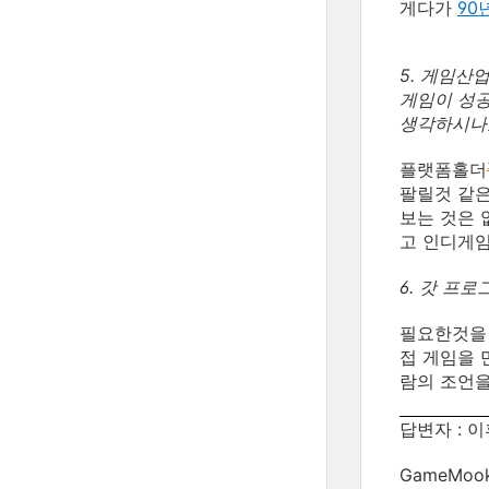
게다가
90
5. 게임산업
게임이 성공
생각하시나
플랫폼홀더
팔릴것 같은
보는 것은 
고 인디게임
6. 갓 프
필요한것을 
접 게임을 
람의 조언을
답변자 : 이후
GameMo