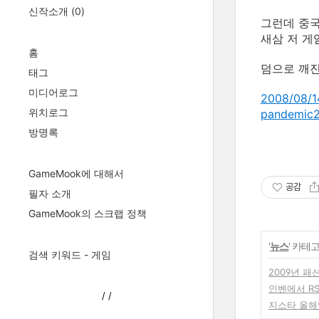
신작소개
(0)
그런데 중국
새삼 저 게
홈
덤으로 깨진
태그
미디어로그
2008/08/
위치로그
pandemi
방명록
GameMook에 대해서
공감
필자 소개
GameMook의 스크랩 정책
'
뉴스
' 카테
검색 키워드 - 게임
2009년 패
인벤에서 R
/
/
지스타 올해엔