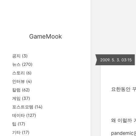
GameMook
공지
(3)
2009. 5. 3. 03:15
뉴스
(270)
스토리
(6)
인터뷰
(4)
요한동안 꾸
칼럼
(62)
게임
(37)
포스트모템
(14)
데이타
(127)
왜 이럴까 
팁
(17)
기타
(17)
pandemi