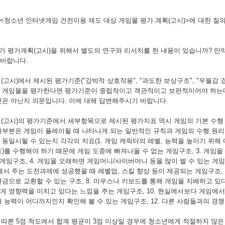
<청소년 인터넷게임 건전이용 제도 대상 게임물 평가 계획(고시)>에 대한 질
부가 평가계획(고시)을 위해서 별도의 연구와 리서치를 한 내용이 있습니까? 만
바랍니다.
획(고시)에서 제시된 평가기준("강박적 상호작용", "과도한 보상구조", "우월
 게임물을 평가한다면 평가기준이 중립적이고 객관적이고 보편적이어야 하는데
것은 아닌지 의문입니다. 이에 대해 답변해주시기 바랍니다.
계획(고시)의 평가기준에서 세부항목으로 제시된 평가지표 역시 게임의 기본 수행
대부분은 게임이 플레이될 때 나타나게 되는 일반적인 규칙과 게임의 수행 원리
동일시될 수 있는지 각각의 지표(1. 게임 캐릭터의 레벨, 능력을 높이기 위해 
트)를 수행해야 하기 때문에 게임 도중에 빠져나올 수 없는 게임구조, 3. 게임
 게임구조, 4. 게임을 오래하면 게임머니/사이버머니 등을 많이 벌 수 있는 게
게임에서 주는 도전과제에 성공했을 때 레벨업, 스킬 향상 등이 제공되는 게임구조
금으로 교환할 수 있는 구조, 8. 마우스나 키보드를 통해 게임을 지배하고 있다
 영향력을 미치고 있다는 느낌을 주는 게임구조, 10. 현실에서보다 게임에서 내
내 능력이 어디까지인지 확인해 볼 수 있는 게임구조, 12. 다른 사람들과의 
에 따른 5점 척도에서 합계 평균이 3점 이상일 경우에 청소년에게 적절하지 않