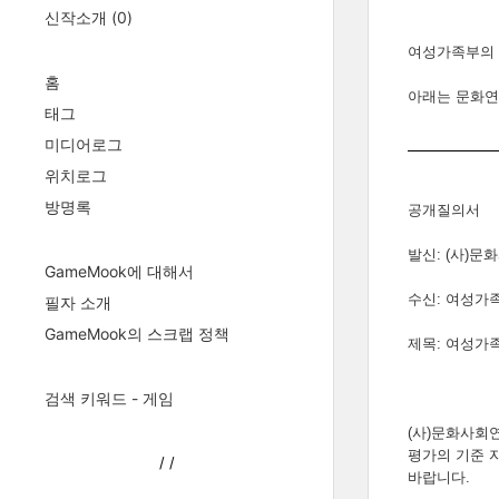
신작소개
(0)
여성가족부의 
홈
아래는 문화연
태그
미디어로그
위치로그
방명록
공개질의서
발신: (사)
GameMook에 대해서
수신: 여성가
필자 소개
GameMook의 스크랩 정책
제목: 여성가
검색 키워드 - 게임
(사)문화사회
평가의 기준 
/
/
바랍니다.