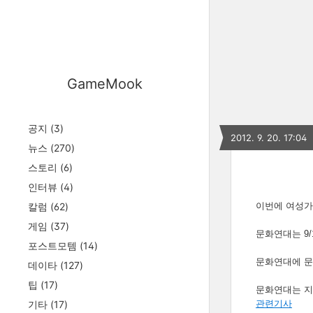
GameMook
공지
(3)
2012. 9. 20. 17:04
뉴스
(270)
스토리
(6)
인터뷰
(4)
칼럼
(62)
이번에 여성가
게임
(37)
문화연대는 9
포스트모템
(14)
문화연대에 문
데이타
(127)
팁
(17)
문화연대는 지
기타
(17)
관련기사