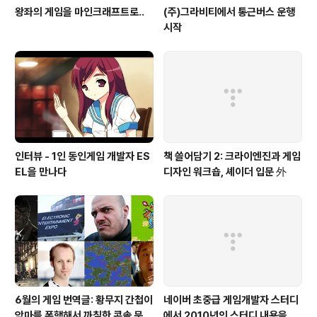
왕좌의 게임을 마인크래프트로..
(주)그라비티에서 통근버스 운행
시작
인터뷰 - 1인 동인게임 개발자 ES
책 쓸어담기 2: 크라이엔진과 게임
EL을 만나다
디자인 워크숍, 셰이더 입문 外
6월의 게임 번역글: 황무지 간첩이
네이버 초중급 게임개발자 스터디
악마를 폭행해서 까칠한 콘솔 문명
에서 2010년의 스터디 내용을 공