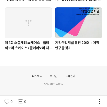
하셨습니다
유하고 있습니다.
제 1회 소셜게임 쇼케이스 - 플레
게임산업저널 통권 20호 + 게임
이노라 쇼케이스 (플레이노라 채
연구물 찾기
희현 이사님)
의안내
티스토리
로그인
고객센터
© Daum Corp.
0
0