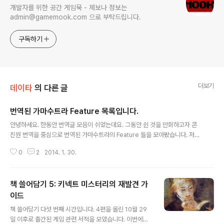
개발자를 위한 공간 게임묵 - 제보나 정보는
admin@gamemook.com 으로 부탁드립니다.
구독하기
더보기
데이타
의 다른 글
번역된 가마수트라 Feature 목록입니다.
글 내용
안녕하세요. 한동안 번역글 모음이 쉬었는데요. 그동안 쉰 것을 만회하고자 콘
진원 번역을 중심으로 번역된 가마수트라의 Feature 들을 모아봤습니다. 저번
에 올라갔던 국산게임 포스트모텀처럼 이곳에 올리려고 했더니 글수가 848 개
0
2
2014. 1. 30.
라서요. 구글독스에 올려서 공유를 합니다. 번역된 가마수트라 Featurelist Fe
ature 외에 번역된 글들은 아직 포함시키지 않았습니다. 제가 놓치거나 (콘진원
에 올라오지 않은 글들이라면 놓칠수 있습니다.) 한 번역글들이 있다면 해당 구
책 쓸어담기 5: 키넥트 미스터리의 재발견 가
글독스나 여기 리플로 알려주세요. 콘진원 글에 pdf 링크가 깨진 글들이 좀 있
습니다. 구글로 검색하셔서 적당히 잘 받으시면 됩니다. 번역된 글들의 논의를
이드
글 내용
보고 싶으시다면 원문 링크를 봐서 서양 개발자들이 어떤 리플을 달았나 보시면
책 쓸어담기 다섯 번째 시간입니다. 4편을 올린 10월 29
도움이 ..
일 이후로 출간된 게임 관련 서적을 모았습니다. 이번에도