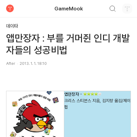
검색하기
GameMook
티스토리
데이타
앱만장자 : 부를 거머쥔 인디 개발
자들의 성공비법
After
2013. 1. 1. 18:10
앱만장자
-
크리스 스티븐스 지음, 김지량 옮김/제이
펍