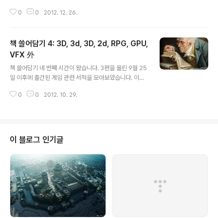
어김없이 모바일/소셜 게임 개발을 위한 서적의 표지와 제
0
0
2012. 12. 26.
목이 게슈탈트 붕괴를 일으키는 가운데, 키넥트 프로그래
밍과 미스터리 사전, 청소년 게임 교양서, 3D CG 아티스
트 인터뷰가 오지 않은 종말의 구세주로 등장했습니다. 부
책 쓸어담기 4: 3D, 3d, 3D, 2d, RPG, GPU,
디 붕괴를 피하고 좋은 책 발견하실 수 있길 바랍니다. (...)
여간 어떤 책들이 나왔는지 한 번 둘러보시지요. (책 소개는
VFX 外
글 내용
출판사의 책 소개를 가져왔으며 순서는 출간일 순서입니
책 쓸어담기 네 번째 시간이 왔습니다. 3편을 올린 9월 25
다. 이 목록은 게임묵이 추천하는 책이 아니며 단순히 출간
일 이후에 출간된 게임 관련 서적을 모아보았습니다. 이번
된 책의 나열입니다.) ☞ 그 동안의 책 쓸어담기 보기 페이
에는 그래픽/아트 관련 서적과 GPU Pro가 눈에 들어오는
스북 게임 앱 개발- 간단한 슈팅 게임부터 횡 스크롤 액션
0
0
2012. 10. 29.
한편, 조금 특이한 책들도 보입니다. 특히 RPG 만들기를
게임까지 / 웨인 ..
가르쳐준다는 용사 웰리의 신나는 모험은 무슨 내용일지
참말로 궁금하네요. 여간 어떤 책이 나왔는지 한 번 둘러봅
시다. (책 소개는 출판사의 책 소개를 가져왔으며 순서는 출
간일 순서입니다.) ☞ 그 동안의 책 쓸어담기 보기 거침없
이 블로그 인기글
이 배우는 Unity 3D / 미야가와 요시유키, 무토 다이스케
지음 / 남종환 옮김 / 지앤선 윈도우, 맥, 스마트폰, 게임기
등에서 플레이할 수 있는 3D 게임을 개발하는 방법을 단계
별로 설명하는 책. 3D Scene의 구성 방법이나 스크립트
의 ..