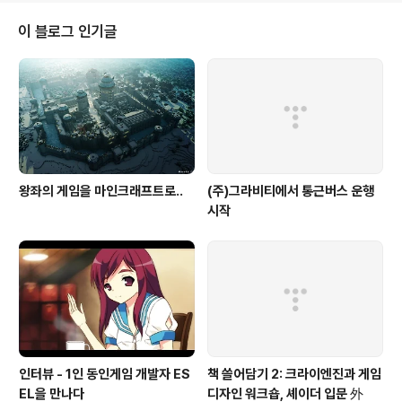
소녀' 모델에 의지하고 있다. '잠자는 숲속의 미녀 나 '백설
공주'、'신데렐라' 등의 이야기의 여주인공은 상황을 타개
이 블로그 인기글
하기 위한 행동을 거의 아무 것도 하지 않는다. 여주인공은
자기자신의 드라마 속에서 주체가 되지 않는 경우도 많다.
그저 요리나 세탁, 청소를 하며 미모로 왕자를 사로잡을 뿐
이다。그리고 여주인공에 사로잡힌 왕자가 여주인공이 수
동적으로 몸을 맡기고 있는 ..
왕좌의 게임을 마인크래프트로..
(주)그라비티에서 통근버스 운행
시작
인터뷰 - 1인 동인게임 개발자 ES
책 쓸어담기 2: 크라이엔진과 게임
EL을 만나다
디자인 워크숍, 셰이더 입문 外