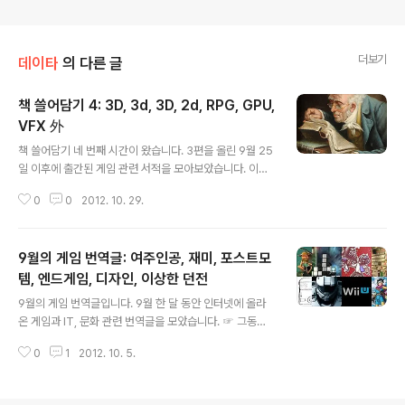
더보기
데이타
의 다른 글
책 쓸어담기 4: 3D, 3d, 3D, 2d, RPG, GPU,
VFX 外
글 내용
책 쓸어담기 네 번째 시간이 왔습니다. 3편을 올린 9월 25
일 이후에 출간된 게임 관련 서적을 모아보았습니다. 이번
에는 그래픽/아트 관련 서적과 GPU Pro가 눈에 들어오는
0
0
2012. 10. 29.
한편, 조금 특이한 책들도 보입니다. 특히 RPG 만들기를
가르쳐준다는 용사 웰리의 신나는 모험은 무슨 내용일지
참말로 궁금하네요. 여간 어떤 책이 나왔는지 한 번 둘러봅
9월의 게임 번역글: 여주인공, 재미, 포스트모
시다. (책 소개는 출판사의 책 소개를 가져왔으며 순서는 출
간일 순서입니다.) ☞ 그 동안의 책 쓸어담기 보기 거침없
템, 엔드게임, 디자인, 이상한 던전
글 내용
이 배우는 Unity 3D / 미야가와 요시유키, 무토 다이스케
9월의 게임 번역글입니다. 9월 한 달 동안 인터넷에 올라
지음 / 남종환 옮김 / 지앤선 윈도우, 맥, 스마트폰, 게임기
온 게임과 IT, 문화 관련 번역글을 모았습니다. ☞ 그동안
등에서 플레이할 수 있는 3D 게임을 개발하는 방법을 단계
의 월간 번역글 보기 최근 계속 그랬듯 isao님부터 살펴보
별로 설명하는 책. 3D Scene의 구성 방법이나 스크립트
0
1
2012. 10. 5.
겠습니다. 먼저 디즈니와 지브리 애니메이션의 여주인공을
의 ..
비교 비평 한 글이 상당히 흥미롭습니다. "전통적인 스타일
의 디즈니작품은 오래전부터 내려오는 소위 '비탄에 빠진