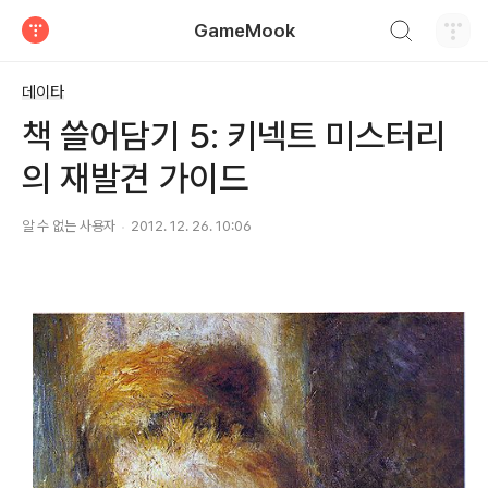
검색하기
GameMook
티스토리
데이타
책 쓸어담기 5: 키넥트 미스터리
의 재발견 가이드
알 수 없는 사용자
2012. 12. 26. 10:06