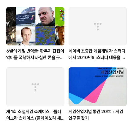
6월의 게임 번역글: 황무지 간첩이
네이버 초중급 게임개발자 스터디
악마를 폭행해서 까칠한 콘솔 문명
에서 2010년의 스터디 내용을 공
하셨습니다
유하고 있습니다.
제 1회 소셜게임 쇼케이스 - 플레
게임산업저널 통권 20호 + 게임
이노라 쇼케이스 (플레이노라 채
연구물 찾기
희현 이사님)