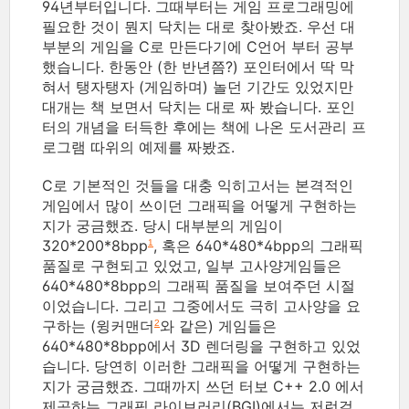
94년부터입니다. 그때부터는 게임 프로그래밍에
필요한 것이 뭔지 닥치는 대로 찾아봤죠. 우선 대
부분의 게임을 C로 만든다기에 C언어 부터 공부
했습니다. 한동안 (한 반년쯤?) 포인터에서 딱 막
혀서 탱자탱자 (게임하며) 놀던 기간도 있었지만
대개는 책 보면서 닥치는 대로 짜 봤습니다. 포인
터의 개념을 터득한 후에는 책에 나온 도서관리 프
로그램 따위의 예제를 짜봤죠.
C로 기본적인 것들을 대충 익히고서는 본격적인
게임에서 많이 쓰이던 그래픽을 어떻게 구현하는
지가 궁금했죠. 당시 대부분의 게임이
320*200*8bpp
, 혹은 640*480*4bpp의 그래픽
1
품질로 구현되고 있었고, 일부 고사양게임들은
640*480*8bpp의 그래픽 품질을 보여주던 시절
이었습니다. 그리고 그중에서도 극히 고사양을 요
구하는 (윙커맨더
와 같은) 게임들은
2
640*480*8bpp에서 3D 렌더링을 구현하고 있었
습니다. 당연히 이러한 그래픽을 어떻게 구현하는
지가 궁금했죠. 그때까지 쓰던 터보 C++ 2.0 에서
제공하는 그래픽 라이브러리(BGI)에서는 저런걸