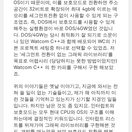
OS이기 때문이며, 이를 보호모드로 전환하면 주소
공간이 32비트로 확장되어 최대 4gb에 이르는 메
모리를 세그먼트전환 없이 사용할 수 있게 되는 구
조였죠. 즉, DOS에서 보호모드를 사용할 수 있게
해주는 실행환경이 바로 DOS/4GW였던 것입니
다. DOS/4GW는 당시 최적화가 잘 되기로 소문이
나 있던 Watcom C++과 함께 배포되어 WC의 기
본 프로젝트 세팅중 하나로 선택할 수 있었죠. 저
는 '세그먼트 전환이 없는 그래픽 라이브러리'를
목표로 어렵사리 (당당하지는 못한 방법이었지만)
Watcom C++ 의 한 카피를 구해서 구현 해보았
죠.
위의 이야기들은 옛날 이야기고, 지금에 와서는 전
혀 쓸 일이 없는 기술들이고, 제가 왜 아직까지 이
런 것들을 기억하고 있는지가 신기할 지경인 일들
입니다. 하지만 남은 것도 좀 있지요. 인터럽트와
보호모드는 모두 현대 CPU와 OS의 구조를 이해
하는데에 결정적인 키워드입니다. 인터럽트 리스
트를 뒤져가며 그래픽 라이브러리를 구현해본 것
도, 개발툴 매뉴얼을 보며 보호모드 전환을 해본