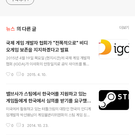
더보기
뉴스
의 다른 글
국제 게임 개발자 협회가 "전폭적으로" 비디
오게임 보존을 지지하겠다고 발표
글 내용
2015년 4월 19일 목요일 (현지시간)에 국제 게임 개발자
협회 (IGDA)가 이사회의 만장일치로 공식 사이트를 통해
비디오 게임 보존을 지지하겠다고 발표했습니다. IGDA의
0
0
2015. 4. 10.
공식 선언은 다음과 같습니다. 오늘, IGDA 이사회의 만장
일치 투표로 다음과 같은 성명을 발표했습니다 : "비디오
게임은 창조적 인 예술 형식이자 보존받을 가치가 있는 문
밸브사가 스팀에서 한국어를 지원하고 있는
화 유물 입니다. 국제 게임 개발자 협회 (IGDA)는 연구하
고 그런 창조적인 작업물들을 기록하며, 미래 세대들을 위
게임들에게 한국에서 심의를 받기를 요구했다
글 내용
해 보존하려는 노력을 전폭적으로 지지합니다." 한편 북미
고 합니다.
미국에서 활동하고 있는 터틀크림의 대장인 한국의 인디게
의 게임 산업을 대변하는 단체인 ESA는 최근 게임을 계속
임개발자 박선용님이 게임물관리위원회의 스팀 게임 심의
하고 싶은 커뮤니티나 게임의 보존을 원하는 연구자들이
에 대하여 트윗을 해 급하게 옮깁니다. 1. 스팀에서 한국어
서버 지원이 중단된 게임을 개조하는 행위에 대해 저작권
0
3
2014. 10. 23.
를 지원하고 있는 게임 개발자가 밸브에게서 연락을 받았
법 면책을 주자는 운동에..
다고 함. 한국어 지원을 하려면 한국에서 심의를 받아야 한