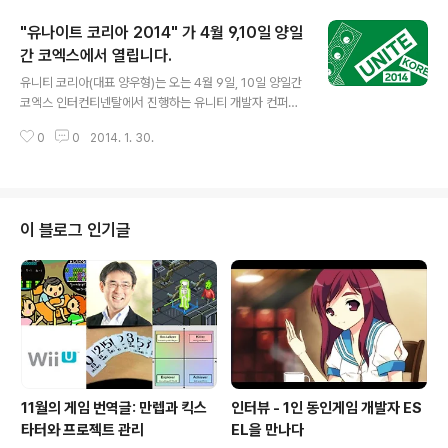
다고. — Sun Park (@luvtext) 2014년 10월 23일 2.
"유나이트 코리아 2014" 가 4월 9,10일 양일
메일의 내용에 따르면 게임물관리위원회에서 스팀 측에
'한국에서 심의를 받지 않은 채로 한국어 지원을 하고 있는
간 코엑스에서 열립니다.
글 내용
게임'의 목록을 보냈고, 이 게임들이 한국어 서비스를 하려
유니티 코리아(대표 양우형)는 오는 4월 9일, 10일 양일간
면 심의를 받아야 한다고 연락을 한 것으로 보임. — Sun
코엑스 인터컨티넨탈에서 진행하는 유니티 개발자 컨퍼런
Park (@luvtext) 2014년 10월 23일 3. 밸브는 해당 목
스 ‘유나이트 코리아 2014(Unite Korea 2014)’를 개최
록의 게임 개발자들에게 한국에서 심의를 받아야 한다고
0
0
2014. 1. 30.
한다고 밝혔습니다.. 유나이트는 유니티에서 매년 전세계
전달..
를 순회하면서 열리는 글로벌 개발 컨퍼런스로, 엔진 사용
자를 비롯한 게임 개발에 관심있는 사람들을 대상으로 마
련되는 행사입니다. 재작년엔 유니티 부트캠프란 이름으로
롯데호텔에서 작년부터는 유나이트 코리아로 건국대학교
이 블로그 인기글
새천년관에서 진행되었는데, 올해엔 더 큰 규모로 코엑스
에서 진행이 되네요. 올해에도 50여개의 강연을 선보이며
유니티 CEO가 직접 와서 기조강연을 진행할 듯 합니다. 아
직 자세한 강연 정보는 공개되지 않은 상태인데요. 작년과
의 차별점으로는 특히 채용 및 B..
11월의 게임 번역글: 만렙과 킥스
인터뷰 - 1인 동인게임 개발자 ES
타터와 프로젝트 관리
EL을 만나다