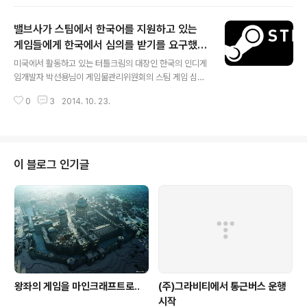
습니다. (헌법재판소 결정문) 헌법재판소에서 게임을 하기 위해서 반드시 본인
인증을 해야하는 현행법에 대해 문제가 없다 라고 이야기를 한 셈인데요. 결과
밸브사가 스팀에서 한국어를 지원하고 있는
적으로 이 법안이 개인의 자유를 침해하지 않다고 판단한 셈입니다. 헌법재판소
는 판결문에서 본인인증 조항에 대한 판단 ... 본인인증 조항은 인터넷게임에 대
게임들에게 한국에서 심의를 받기를 요구했다
글 내용
한 연령 차별적 규제수단들을 실효적으로 보장하고, 인터넷게임 이용자들이 게
고 합니다.
미국에서 활동하고 있는 터틀크림의 대장인 한국의 인디게
임물 이용시간을 자발적으로 제한하도..
임개발자 박선용님이 게임물관리위원회의 스팀 게임 심의
에 대하여 트윗을 해 급하게 옮깁니다. 1. 스팀에서 한국어
0
3
2014. 10. 23.
를 지원하고 있는 게임 개발자가 밸브에게서 연락을 받았
다고 함. 한국어 지원을 하려면 한국에서 심의를 받아야 한
다고. — Sun Park (@luvtext) 2014년 10월 23일 2.
메일의 내용에 따르면 게임물관리위원회에서 스팀 측에
'한국에서 심의를 받지 않은 채로 한국어 지원을 하고 있는
이 블로그 인기글
게임'의 목록을 보냈고, 이 게임들이 한국어 서비스를 하려
면 심의를 받아야 한다고 연락을 한 것으로 보임. — Sun
Park (@luvtext) 2014년 10월 23일 3. 밸브는 해당 목
록의 게임 개발자들에게 한국에서 심의를 받아야 한다고
전달..
왕좌의 게임을 마인크래프트로..
(주)그라비티에서 통근버스 운행
시작