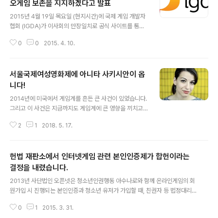
오게임 보존을 지지하겠다고 발표
글 내용
2015년 4월 19일 목요일 (현지시간)에 국제 게임 개발자
협회 (IGDA)가 이사회의 만장일치로 공식 사이트를 통해
비디오 게임 보존을 지지하겠다고 발표했습니다. IGDA의
0
0
2015. 4. 10.
공식 선언은 다음과 같습니다. 오늘, IGDA 이사회의 만장
일치 투표로 다음과 같은 성명을 발표했습니다 : "비디오
게임은 창조적 인 예술 형식이자 보존받을 가치가 있는 문
서울국제여성영화제에 아니타 사키시안이 옵
화 유물 입니다. 국제 게임 개발자 협회 (IGDA)는 연구하
고 그런 창조적인 작업물들을 기록하며, 미래 세대들을 위
니다!
글 내용
해 보존하려는 노력을 전폭적으로 지지합니다." 한편 북미
2014년에 미국에서 게임계를 흔든 큰 사건이 있었습니다.
의 게임 산업을 대변하는 단체인 ESA는 최근 게임을 계속
그리고 이 사건은 지금까지도 게임계에 큰 영향을 끼치고
하고 싶은 커뮤니티나 게임의 보존을 원하는 연구자들이
있습니다. 바로 게이머게이트 사건입니다. 이 사건 덕분에
서버 지원이 중단된 게임을 개조하는 행위에 대해 저작권
2
1
2018. 5. 17.
게이머를 자칭한 자들의 무차별적인 공격으로 겨우 시작된
법 면책을 주자는 운동에..
여성주의적인 게임에 대한 담론들이 나오기 힘들어졌습니
다. 게이머게이트에 국내에서 한국어로 잘 정리된 자료를
헌법 재판소에서 인터넷게임 관련 본인인증제가 합헌이라는
찾기가 힘들지만 윤지만님의 이 글 이 사건의 이해에 도움
을 주지 않을까 싶습니다. 이 글은 아니타 시키시안이 게이
결정을 내렸습니다.
글 내용
머게이터들의 총기난사 협박으로 강연이 취소된 사건으로
2013년 사단법인 오픈넷은 청소년인권행동 아수나로와 함께 온라인게임의 회
시작하고 있습니다. 아니타 사키시안은 Gamemook에서
원가입 시 진행되는 본인인증과 청소년 유저가 가입할 때, 친권자 등 법정대리
도 "여자로 플레이 할 수 있어요?" 에서 소개한 바 있고, 밝
인 동의확보의무를 부과하고 있는 게임산업진흥에 관한 법 조항에 대해 헌법소
은해님이 아니타 사키시안이 크라우드 펀딩을 통해 제작한
0
1
2015. 3. 31.
원을 제기했습니다. (관련 자료) 올해 3월에 헌법 재판소에서 기각 결정이 나왔
(게임메카:페미니스트 프리퀀시, 게임 내..