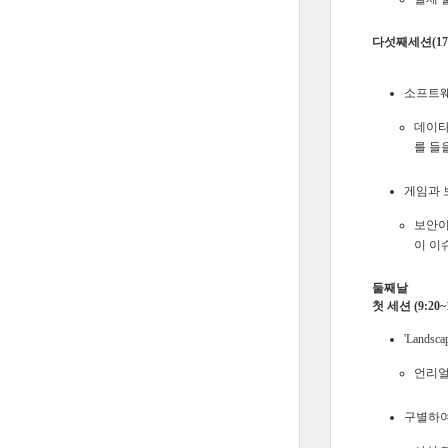
다섯째세션(17:0
소프트웨
데이타
를 들
게임과 
보안이
이 이
둘째날
첫 세션 (9:20~1
'Landsc
언리얼
구별하여