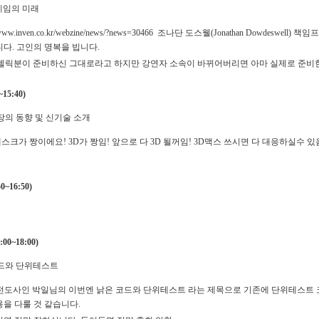
임의 미래
://www.inven.co.kr/webzine/news/?news=30466 조나단 도스웰(Jonathan Dowd
니다. 고인의 명복을 빕니다.
 렐릭분이 준비하신 그대로라고 하지만 강연자 소속이 바뀌어버리면 아마 실제로 준비
15:40)
장의 동향 및 신기술 소개
스크가 짱이에요! 3D가 짱임! 앞으로 다 3D 될꺼임! 3D맥스 쓰시면 다 대응하실수
~16:50)
0~18:00)
드와 단위테스트
 전도사인 박일님의 이번엔 낡은 코드와 단위테스트 라는 제목으로 기존에 단위테스트
용을 다룰 것 같습니다.