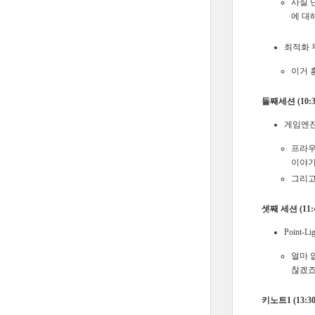
사실 
에 대
최적화 무료
이거 
둘째세션 (10:30
게임엔진
프라우
이야기
그리고
셋째 세션 (11:4
Point-Li
얼마 없
찮겠죠
키노트1 (13:30