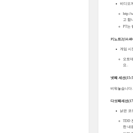
비디오게
http
고 합
PT는
키노트2(14:40~
게임 시
오토데
요..
넷째 세션(15:50
비워놓습니다.
다섯째세션(17:0
낡은 코
TDD
한 내