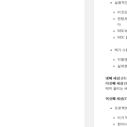
실용적인
이것도
컨텐츠
다.
NDC
NDC 블
메가 스
지형엔
실제로
넷째 세션 (13:3
다섯째 세션 (14:
딱히 끌리는 
여섯째 세션(15:
프로젝트
이거 
한마디