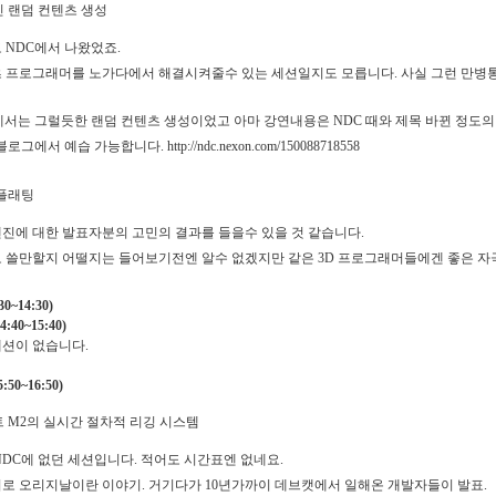
 랜덤 컨텐츠 생성
 NDC에서 나왔었죠.
 프로그래머를 노가다에서 해결시켜줄수 있는 세션일지도 모릅니다. 사실 그런 만병통
에서는 그럴듯한 랜덤 컨텐츠 생성이었고 아마 강연내용은 NDC 때와 제목 바뀐 정도의 
로그에서 예습 가능합니다. http://ndc.nexon.com/150088718558
플래팅
진에 대한 발표자분의 고민의 결과를 들을수 있을 것 같습니다.
 쓸만할지 어떨지는 들어보기전엔 알수 없겠지만 같은 3D 프로그래머들에겐 좋은 자
0~14:30)
40~15:40)
세션이 없습니다.
50~16:50)
 M2의 실시간 절차적 리깅 시스템
NDC에 없던 세션입니다. 적어도 시간표엔 없네요.
로 오리지날이란 이야기. 거기다가 10년가까이 데브캣에서 일해온 개발자들이 발표.