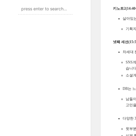
키노트2(14:40~
살아있는
기획자
넷째 세션(15:50
차세대 
SNS
습니다
소셜게
DB는 느
남들이
고민을
다양한 
윗부분
실제 