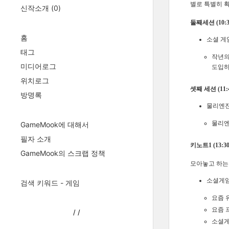
별로 특별히 확
신작소개
(0)
둘째세션 (10:30
홈
소셜 게임과
태그
작년의
미디어로그
도입하
위치로그
셋째 세션 (11:4
방명록
물리엔진
물리엔
GameMook에 대해서
필자 소개
키노트1 (13:30
GameMook의 스크랩 정책
모아놓고 하는
소셜게임
검색 키워드 - 게임
요즘 
요즘 
/
/
소셜게