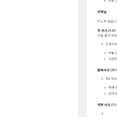
이분 
셋째날
키노트 없습니
첫 세션 (9:20~1
사실 광고 세션
인공지능 
대놓고
그런데
둘째세션 (10:30
The Terr
'후후
근데 
셋째 세션 (11:4