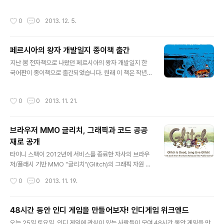
에 반대하는 목소리가 모여서 컨퍼런스를 가졌는데요. 조
금 늦었지만 지난 행사의 연장선이자, 게임 마약법 저지를
작성시간
0
0
2013. 12. 5.
위한 "게임인" 연대가 중심이 되어 "게임은 문화다" 라는
행사를 가집니다. 이병찬 변호사님이나 이인화 교수님, 진
중권 교수님 등이 지지와 참여의견을 밝혀주셨구요. 계속
페르시아의 왕자 개발일지 종이책 출간
노출되는 의견들이 언론과 정치, 종교쪽에 치우쳐있는데
글 내용
이렇게 모여서 목소리를 내는 것이 의미가 있으리라 생각
지난 봄 전자책으로 나왔던 페르시아의 왕자 개발일지 한
됩니다. 시간이 조금 촉박한데요, 다음주 수요일(12월 11
국어판이 종이책으로 출간되었습니다. 원래 이 책은 작년
일) 선릉역 D-CAMP에서 열립니다. 혹시 강남권에 계시
크라우드펀딩을 통해 출판비를 모아 지난 4월 전자책으로
는 분이라면 시간을 내서 한번 참여해주시면 좋을 것 같습
출간되었는데요. 출간된 전자책이 게임 개발자들 사이에서
작성시간
0
0
2013. 11. 21.
니다. 관련글 2012..
화제를 모아 이번에 종이책으로 출간되기에 이르렀습니다.
이 책은 페르시아의 왕자 제작자인 조던 메크너가 젊은 시
절 게임을 만들며 쓴 일기를 엮은 책입니다. 당시 태동하던
브라우저 MMO 글리치, 그래픽과 코드 공공
컴퓨터 게임의 불확실한 미래처럼 앞을 볼 수 없었던 자신
재로 공개
의 길을 고민하는 젊은 메크너의 이야기를 들어볼 수 있습
글 내용
니다. 물론 개발일지인 만큼 게임을 만드는 자세한 과정도
타이니 스펙이 2012년에 서비스를 종료한 자사의 브라우
풍부하게 담겨있습니다. 동생이 게임 캐릭터 같은 옷을 입
저/플래시 기반 MMO "글리치"(Glitch)의 그래픽 자원 전
고 움직이는 모습을 영상으로 찍어 본떠 그리는 식으로 게
체와 코드 일부를 공공재산(Public Domain)으로 공개했
작성시간
0
0
2013. 11. 19.
임의 스프라이트를 만들었다는 유명한 일화는 ..
습니다. 말 그대로 누구든(개인이든 학생이든 회사든), 어
떤 목적으로든(취미든 실험이든 상용 프로젝트든) 공개된
자원을 활용할 수 있다는 뜻입니다. 사실 타이니 스펙은 서
48시간 동안 인디 게임을 만들어보자! 인디게임 위크엔드
비스를 종료한 작년부터 일부 스프라이트 자원을 비상업용
글 내용
오는 25일 토요일, 인디 게임에 관심이 있는 사람들이 모여 48시간 동안 게임을 만