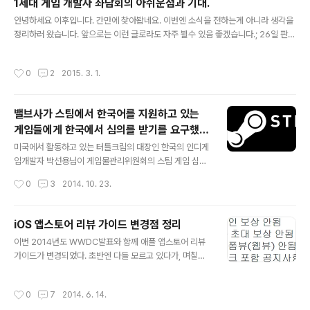
1세대 게임 개발자 좌담회의 아쉬운점과 기대.
침해하지 않다고 판단한 셈입니다. 헌법재판소는 판결문에서 본인인증 조항에 대한
글 내용
안녕하세요 이후입니다. 간만에 찾아봡네요. 이번엔 소식을 전하는게 아니라 생각을
판단 ... 본인인증 조항은 인터넷게임에 대한 연령 차별적 규제수단들을 실효적으로
정리하러 왔습니다. 앞으로는 이런 글로라도 자주 뵐수 있음 좋겠습니다.; 26일 판교
보장하고, 인터넷게임 이용자들이 게임물 이용시간을 자발적으로 제한하도..
에서 열린 G-HUB 게임커넥트에서는 게임개발자연대가 준비한 1세대 게임 개발자
좌담회, [개발자의 커리어패스, 40대 이후에 대하여]를 들으러 갔었습니다. 좌담회
작성시간
0
2
2015. 3. 1.
에 대해서 아쉬움이 없는건 아닌데, 공개적인 장소에서 이런 주제로 논의를 한다는
것이 일단 반가웠고, 이런저런 화두를 던졌다는게 좋았습니다. 어느정도 예상하긴 했
지만 반응은 화두에 대해서는 이야기 하지 못하고 행사만 비난하는 것 같아서 많이
밸브사가 스팀에서 한국어를 지원하고 있는
아쉽네요. 어쨌든 나름대로 느낀 점을 좀 정리해보고자 합니다. 인벤에서 정리한 기
게임들에게 한국에서 심의를 받기를 요구했다
사 : http://www.inven.co.kr/webzine/..
글 내용
고 합니다.
미국에서 활동하고 있는 터틀크림의 대장인 한국의 인디게
임개발자 박선용님이 게임물관리위원회의 스팀 게임 심의
에 대하여 트윗을 해 급하게 옮깁니다. 1. 스팀에서 한국어
작성시간
0
3
2014. 10. 23.
를 지원하고 있는 게임 개발자가 밸브에게서 연락을 받았
다고 함. 한국어 지원을 하려면 한국에서 심의를 받아야 한
다고. — Sun Park (@luvtext) 2014년 10월 23일 2.
iOS 앱스토어 리뷰 가이드 변경점 정리
메일의 내용에 따르면 게임물관리위원회에서 스팀 측에
글 내용
이번 2014년도 WWDC발표와 함께 애플 앱스토어 리뷰
'한국에서 심의를 받지 않은 채로 한국어 지원을 하고 있는
가이드가 변경되었다. 초반엔 다들 모르고 있다가, 며칠전
게임'의 목록을 보냈고, 이 게임들이 한국어 서비스를 하려
부터 6/2~6/3에 넣은 앱들이 Reject 되기 시작하면서 아
면 심의를 받아야 한다고 연락을 한 것으로 보임. — Sun
래와 같은 루머가 떠돌기 시작했다. 처음 읽었을 때는 '애플
Park (@luvtext) 2014년 10월 23일 3. 밸브는 해당 목
작성시간
0
7
2014. 6. 14.
이 드디어 진정한 폐쇄환경을 구축하기 시작했나?' 라는 생
록의 게임 개발자들에게 한국에서 심의를 받아야 한다고