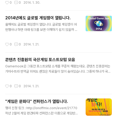
작성시간
0
0
2014. 1. 30.
한다고 밝혔습니다.. 유나이트는 유니티에서 매년 전세계
를 순회하면서 열리는 글로벌 개발 컨퍼런스로, 엔진 사용
자를 비롯한 게임 개발에 관심있는 사람들을 대상으로 마
2014년에도 글로벌 게임잼이 열립니다.
련되는 행사입니다. 재작년엔 유니티 부트캠프란 이름으로
글 내용
올해에도 글로벌 게임잼이 열립니다. 글로벌 게임잼이 어
롯데호텔에서 작년부터는 유나이트 코리아로 건국대학교
떤행사냐 하면 아래 링크를 보면 이해하기 쉽지 않을까 싶
새천년관에서 진행되었는데, 올해엔 더 큰 규모로 코엑스
은데요. 간단하게 설명하자면 전세계에서 동시에 48시간
에서 진행이 되네요. 올해에도 50여개의 강연을 선보이며
동안 같은 주제로 게임을 만드는 행사입니다. 2013/01/1
유니티 CEO가 직접 와서 기조강연을 진행할 듯 합니다. 아
작성시간
0
0
2014. 1. 21.
4 - [뉴스] - 2013년 글로벌 게임 잼 서울에서 참가자를
직 자세한 강연 정보는 공개되지 않은 상태인데요. 작년과
모집중입니다. 2012/01/12 - [뉴스] - 글로벌 게임 잼 20
의 차별점으로는 특히 채용 및 B..
12 참가자 모집중. 2011/01/14 - [뉴스] - 글로벌 게임잼
콘텐츠 진흥원의 국산게임 포스트모텀 모음
2011이 열립니다. 2010/01/29 - [뉴스] - 글로벌 게임
글 내용
잼 2010 @ 성균관대, 아주대 지금까지 네번이 열렸고 올
Gamemook은 그동안 포스트모텀 소개를 꾸준히 해왔는데요. 콘텐츠 진흥원에는
해로 다섯번째네요! 이번엔 무려 네곳에서 진행중입니다.
가마수트라 번역글 외에도 괜찮은 자료들이 많이 숨어있습니다. 그중에 하나가 국산
사실 혼자서 외국에서는 혼자서 여는 사람도 있습니다.. 누
게임들의 포스트모텀들인데요, 이번에 정리하는 김에 한번 모아보았습니다. 한국 게
구나 참여가 가능한게 장점이지요. (지금은..
임산업진흥원이 콘텐츠 진흥원에 통합되기 전인 2004~2007년 무렵은 정말 자료
작성시간
0
0
2014. 1. 21.
들이 많이 나오던 시절인것 같네요. 물론 지금도 해외 산업통계나 가마수트라 번역등
좋은 자료들이 계속 소개되고 있기도 합니다. 과거 게임개발에 대한 기록을 한번 훑
어보심은 어떨까요. 지금도 우리가 같은 실수를 반복하고 있는지, 아니면 좀 나아졌
"게임은 문화다" 컨퍼런스가 열립니다.
는지 확인해보기 위해서요. 그리고 같은 실수를 반복하지 않을수 있다면 더 좋겠죠.
글 내용
그리고 후배개발자들이 지금 우리가 하고 있는 실수를 안하고 더 멋진..
행사 신청 링크 : http://onoffmix.com/event/21770
작년 2월에 게임 편견타파 컨퍼런스란 이름으로 게임탄압