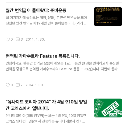
각이었는데, 여러부분을 검색하다보니 좀 다른 얘기가 있
전달..
어 해당 내용들을 간단히 정리해봤다. ----------------
월간 번역글이 돌아왔다: 준비운동
--------- 1. 추천인 보상, 친구초대 보상 안됨 퍼지고 있
글 내용
는 얘기가 아예 잘못된 건 아니지만 정확한 내용을 집고 넘
웹 여기저기에 올라오는 게임, 문화, IT 관련 번역글을 모아
어가자면 소셜기능을 막는다기보단, '다른 앱/플랫폼 의 접
전했던 월간 번역글이 19개월 만에 돌아왔습니다. (과거 월
근에 대해 보상을 지급하는 행위 (광고포함) 에 대한 제약'
간 번역글 보기) 회상 씬 19개월의 공백은 회상 씬으로 때
이다. 이번에 변경된 가이드 라인 2.25를 참고하면 된다..
우겠습니다. 연재를 한창 진행할 때와 달리 19개월 동안은
작성시간
0
3
2014. 4. 30.
번역글을 다 기록하지 못 했기 때문에, 제가 인상적으로 봤
던 번역글, 제법 화제가 된 글, 제가 번역한 글(…)을 중심으
로 골랐습니다. 리처드 가필드, 게임의 운과 기술 (2012년
번역된 가마수트라 Feature 목록입니다.
10월) 매직 더 게더링의 디자이너 리처드 가필드가 게임에
글 내용
서 운과 기술의 역할을 논합니다. “나는 운과 기술의 이분
안녕하세요. 한동안 번역글 모음이 쉬었는데요. 그동안 쉰 것을 만회하고자 콘진원
법이 잘못 되었다고 믿는다. 이 이분법은 운이 관여할 수록
번역을 중심으로 번역된 가마수트라의 Feature 들을 모아봤습니다. 저번에 올라갔
기술이 관여하지 않고 기술이 관여할 수록 운이 관여하지
던 국산게임 포스트모텀처럼 이곳에 올리려고 했더니 글수가 848 개라서요. 구글독
않는다는 생각을 품고 있다. 내 생각에 그건 사실과 다르다.
스에 올려서 공유를 합니다. 번역된 가마수트라 Featurelist Feature 외에 번역된
작성시간
0
2
2014. 1. 30.
..
글들은 아직 포함시키지 않았습니다. 제가 놓치거나 (콘진원에 올라오지 않은 글들이
라면 놓칠수 있습니다.) 한 번역글들이 있다면 해당 구글독스나 여기 리플로 알려주
세요. 콘진원 글에 pdf 링크가 깨진 글들이 좀 있습니다. 구글로 검색하셔서 적당히
"유나이트 코리아 2014" 가 4월 9,10일 양일
잘 받으시면 됩니다. 번역된 글들의 논의를 보고 싶으시다면 원문 링크를 봐서 서양
간 코엑스에서 열립니다.
개발자들이 어떤 리플을 달았나 보시면 도움이 ..
글 내용
유니티 코리아(대표 양우형)는 오는 4월 9일, 10일 양일간
코엑스 인터컨티넨탈에서 진행하는 유니티 개발자 컨퍼런
스 ‘유나이트 코리아 2014(Unite Korea 2014)’를 개최