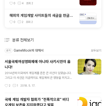
c 2
0
4
조회
2
해외의 게임개발 사이트들의 새글을 한글로
받아보기.
0
2
조회
2
분류 전체보기
주요 글 목록
GameMook에 대해서
모두보기
공지
서울국제여성영화제에 아니타 사키시안이 옵
니다!
글 내용
2014년에 미국에서 게임계를 흔든 큰 사건이 있었습니다.
그리고 이 사건은 지금까지도 게임계에 큰 영향을 끼치고
있습니다. 바로 게이머게이트 사건입니다. 이 사건 덕분에
작성시간
2
1
2018. 5. 17.
게이머를 자칭한 자들의 무차별적인 공격으로 겨우 시작된
여성주의적인 게임에 대한 담론들이 나오기 힘들어졌습니
다. 게이머게이트에 국내에서 한국어로 잘 정리된 자료를
국제 게임 개발자 협회가 "전폭적으로" 비디
찾기가 힘들지만 윤지만님의 이 글 이 사건의 이해에 도움
오게임 보존을 지지하겠다고 발표