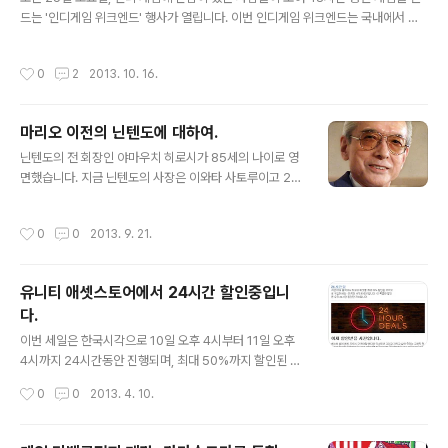
으로 사용할 수 있게 공개했었습니다. 그런데 이번에는 모
드는 '인디게임 위크엔드' 행사가 열립니다. 이번 인디게임 위크엔드는 국내에서 스
든 스프라이트 만이 아니라 FLA와 SWF 파일, 그래픽 자
타트업 위크엔드를 진행해온 사단법인 앱센터와 수년 간 글로벌 게임 잼 서울 행사를
원과 관계된 클라이언트 및 안드로이드용 보조 앱 코드까
진행한 운영진이 세운 인디디벨로퍼파트너스가 함께 진행하는 행사입니다. 이 행사
지 공개해서 마음대로 쓸 수 있게 배포한 것입니다. 타이니
작성시간
0
2
2013. 10. 16.
에서는 60명의 개발자가 각자 최대 5인 1조로 짝을 지어 25일 금요일에서 27일 일
스펙의 사장 스튜어트 버터필드는 "타이니 스펙 팀은 글리
요일까지 48시간 동안 정해진 주제에 따라 자유롭게 게임을 만들게 됩니다. 인디 게
치의 그래픽을 만드는 데..
임이나 게임 잼에 관심이 있었던 분은 참가해보시면 좋을 것 같네요 :) 행사는 서울산
마리오 이전의 닌텐도에 대하여.
업통상진흥원 신기술창업센터에서 열리고 참가비는 만 원입니다. 참가 신청은 23일
글 내용
까지 받으며 설문을 입력한 신청자 중 60명의 참가자가 선..
닌텐도의 전 회장인 야마우치 히로시가 85세의 나이로 영
면했습니다. 지금 닌텐도의 사장은 이와타 사토루이고 20
02년에 경영에서 물러났기 때문에 닌텐도에 큰 위기가 닥
치리라 생각되지는 않지만, 1949년부터 2002년까지 닌
작성시간
0
0
2013. 9. 21.
텐도를 경영한 경영자의 죽음이란 것이 그렇게 가볍게 느
껴지지는 않습니다. 닌텐도라면 주로 이와타 사토루나, 미
야모토 시게루가 많이 다뤄지고 있고, 경영자인 야마우치
유니티 애셋스토어에서 24시간 할인중입니
히로시는 그렇게 비중있게 다뤄지지는 않는 편입니다. 아
다.
무래도 직접 게임을 개발하지 않았기 때문에 게임 팬들에
글 내용
게는 인지도가 적고, 일본의 경영자이기 때문에 미국의 비
이번 세일은 한국시각으로 10일 오후 4시부터 11일 오후
지니스 중심의 역사서에서도 비중을 크게 두지 않는 것 같
4시까지 24시간동안 진행되며, 최대 50%까지 할인된 금
네요. 게임묵에서는 그를 추모할겸 마리오 이전의 닌텐도
액으로 제품을 구입할 수 있습니다. 할인 품목은 총 11개 이
작성시간
0
0
2013. 4. 10.
에 대한 이야기를 다뤄볼까 합니다. "야마우치 히로시..
며 안드로이드용 게임 개발 샘플, 건물과 날씨 스크립트 등
이 포함된 환경 패키지, 마스터 오디오, TC 파티클 2D 스
켈레탈 애니메이션 제작툴 등 다양한 품목에 할인이 적용