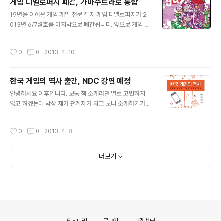
게임 디벨로퍼지 폐간, 가마수트라로 통합
된다고 하네요. 내일 오후 네시까지니 관심있으신 분들은
글 내용
19년을 이어온 게임 개발 전문 잡지 게임 디벨로퍼지가 2
서두르시는게 좋을 것 같습니다. 보다 자세한 사항은 유니
013년 6/7월호를 마지막으로 폐간됩니다. 앞으로 게임 디
티코리아의 에셋스토어 페이지(http://goo.gl/C2upx)를
벨로퍼지의 콘텐츠는 잡지의 자매 사이트인 가마수트라의
통해 확인하실 수 있습니다.
게임 디벨로퍼 섹션에 실린다고 합니다. 게임 디벨로퍼지
작성시간
0
0
2013. 4. 10.
에서 연례로 시행하던 업계 연봉 조사 등도 앞으로 가마수
트라에 시행하고 과거 및 신규 포스트모템 기사들도 가마
수트라에 실리게 됩니다. 게임 디벨로퍼지를 정기 구독하
한국 게임의 역사 출간, NDC 강연 예정
셨던 분은 며칠 내에 환불 및 교환에 대해 연락을 받게 된다
글 내용
고 합니다. 잡지의 폐간과 함께 구조조정도 이루어졌습니
안녕하세요 이후입니다. 보통 책 소개라면 별로 고민하지
다. 가마수트라의 뉴스 에디터였던 프랭크 시팔디는 트위
않고 하겠는데 막상 제가 관계자가 되고 보니 소개하기가
터를 통해 자신이 더이상 가마수트라와 게임 디벨로퍼를
좀 조심스러워지는군요.. 그래서 이번엔 소개 방법이 다를
위해 일하지 않는다고 밝혔습니다. 가마수트라와 게임 디
것 같습니다. 이미 소식을 아시는 분도 계시겠지만 한국 게
작성시간
0
0
2013. 4. 8.
벨로퍼지의 모회사인 UBM 테크는 이 구조조정이 전체..
임의 역사란 책이 나왔습니다. 이미 한차례 게임문화연구
회와 함께 저자와의 만남 형식으로 발제를 하기도 했습니
다. 한국의 게임계가 나름 역사가 깊은데도 불구하고, 개발
더보기
자에게도, 게이머에게도, 연구자에게도 제대로 된 역사서
가 한권 없다는 것은 아쉬운 일이었습니다. 게임이 계속 시
대의 흐름에 맞추어 형태를 바꾸면서 과거의 게임을 함께
해보지 못한 사람들한테는 더욱 아쉬운 일이었겠죠. 이런
필요성은 다들 느끼고 있었지만, 누구도 선뜻 나서지 못하
는 일이기도 하였습니다. 뭐 여러가지 이유가 ..
의안내
티스토리
로그인
고객센터