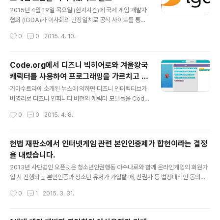
을 주지 않을까 싶습니다. 이 글은 아니타 시키시안이 게이
글 내용
머게이터들의 총기난사 협박으로 강연이 취소된 사건으로
2015년 4월 19일 목요일 (현지시간)에 국제 게임 개발자
시작하고 있습니다. 아니타 사키시안은 Gamemook에서
협회 (IGDA)가 이사회의 만장일치로 공식 사이트를 통해
도 "여자로 플레이 할 수 있어요?" 에서 소개한 바 있고, 밝
비디오 게임 보존을 지지하겠다고 발표했습니다. IGDA의
작성시간
0
0
2015. 4. 10.
은해님이 아니타 사키시안이 크라우드 펀딩을 통해 제작한
공식 선언은 다음과 같습니다. 오늘, IGDA 이사회의 만장
(게임메카:페미니스트 프리퀀시, 게임 내..
일치 투표로 다음과 같은 성명을 발표했습니다 : "비디오
게임은 창조적 인 예술 형식이자 보존받을 가치가 있는 문
Code.org에서 디즈니 빅히어로와 겨울왕국
화 유물 입니다. 국제 게임 개발자 협회 (IGDA)는 연구하
캐릭터를 사용하여 프로그래밍을 가르치고 있
고 그런 창조적인 작업물들을 기록하며, 미래 세대들을 위
글 내용
습니다.
해 보존하려는 노력을 전폭적으로 지지합니다." 한편 북미
가마수트라에 소개된 뉴스에 의하면 디즈니 인터렉티브가
의 게임 산업을 대변하는 단체인 ESA는 최근 게임을 계속
비영리로 디즈니 인피니티 버전의 캐릭터 모델들을 Cod
하고 싶은 커뮤니티나 게임의 보존을 원하는 연구자들이
e.org의 무료 코딩 학습서에 사용할수 있게 했다고 합니
작성시간
0
0
2015. 4. 8.
서버 지원이 중단된 게임을 개조하는 행위에 대해 저작권
다. 작년에 Code.org는 이와 비슷한 "코드의 시간" 프로
법 면책을 주자는 운동에..
그래밍 학습서를 제작했는데요. 여기에 디즈니 인터렉티브
버전의 겨울왕국 캐릭터들을 사용하기도 했습니다. 천만명
헌법 재판소에서 인터넷게임 관련 본인인증제가 합헌이라는 결정
의 사람이 이 학습서를 보았고, Code.org 는 디즈니의 빅
을 내렸습니다.
히어로 영화의 캐릭터를 추가하고 레벨들을 추가해서 새로
글 내용
운 학습서를 만들었습니다. 이것은 프로그래밍 기술을 가
2013년 사단법인 오픈넷은 청소년인권행동 아수나로와 함께 온라인게임의 회원가
르치는데 매우 효과적이라 하고, 앞으로도 Code.org는
입 시 진행되는 본인인증과 청소년 유저가 가입할 때, 친권자 등 법정대리인 동의확
학생들을 위해 좀 더 강력한 도구들을 준비한다고 합니다.
보의무를 부과하고 있는 게임산업진흥에 관한 법 조항에 대해 헌법소원을 제기했습
작성시간
0
1
2015. 3. 31.
해보시면 준비된 블럭들을 조합해서 프로그래밍에 대해 학
니다. (관련 자료) 올해 3월에 헌법 재판소에서 기각 결정이 나왔습니다. (헌법재판소
습해볼수 있습니다. 자동 구글 번역을..
결정문) 헌법재판소에서 게임을 하기 위해서 반드시 본인인증을 해야하는 현행법에
대해 문제가 없다 라고 이야기를 한 셈인데요. 결과적으로 이 법안이 개인의 자유를