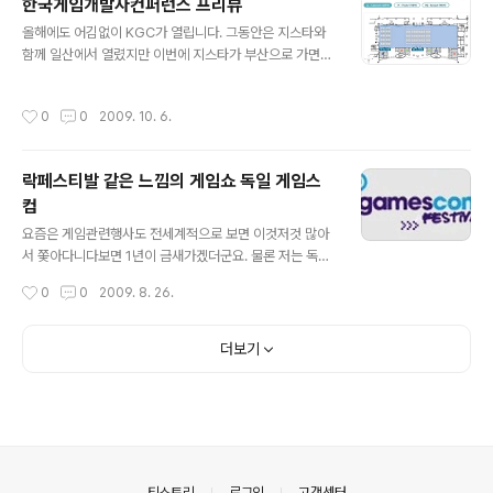
한국게임개발자컨퍼런스 프리뷰
가 어떻게 되는지 정리해보았습니다. 1일 2일 3일 합 Pro
글 내용
올해에도 어김없이 KGC가 열립니다. 그동안은 지스타와
gramming 4 7 4 15 Design 2 4 2 8 Business 4 4
함께 일산에서 열렸지만 이번에 지스타가 부산으로 가면서
8 Mobile 3 5 8 Product 2 4 1 7 Graphic 2 3 5 Pol
KGC는 독립적으로 서울 코엑스에서 열리게 되었습니다.
icy 1 1 2 Audio 1 1 2 학술/연구 2 2 Operation 1 1 2
gamemook 은 올해에는 기획, 개발, 컨텐츠 중심의 프리
QA 2 2 GM 1 1 Tech-Experience 9 ..
작성시간
0
0
2009. 10. 6.
뷰는 antilove 님에게 부탁드리기로 하고 저는 나머지 프
로그래밍과, 인디게임, QA, 그래픽쪽에 집중하기로 했습
니다. 세션프리뷰 LOVEstation AD/DA :: KGC2009 :
락페스티발 같은 느낌의 게임쇼 독일 게임스
수요일 세션 프리뷰 (컨텐츠 중심) (antilove) GameMo
컴
ok :: 한국게임개발자 컨퍼런스 수요일 세션 프리뷰 프로그
글 내용
래머 (이후) GameMook :: 한국게임개발자 컨퍼런스 수
요즘은 게임관련행사도 전세계적으로 보면 이것저것 많아
요일 세션 프리뷰 그외 (이후) GameMook :: 한국게임개
서 쫓아다니다보면 1년이 금새가겠더군요. 물론 저는 독일
발자 컨퍼런스 목요일 세션 프리뷰 프로그래머 (..
게임스컴은 가지 못했습니다. 돈도 없고 독일어도 못하고..
작성시간
0
0
2009. 8. 26.
게임스컴은 8월 19일부터 23일까지 독일 쾰른에서 열린
유럽 최대의 게임쇼입니다. 올해는 24만 5천명이나 왔다
고 하는군요. TIG::우월했던 게임스컴의 조직·업체·관객 마
더보기
인드 KOTAKU::Gamescom's Halls Of PC Hardwa
re, Nintendo And Sad KOTATU::Video Gamers
Get Their Woodstock TIG기사의 사진들을 보면 입장
권 대신 팔찌를 사용한다던가, 사람들이 와서 텐트치고 지
낸다던가 하는 것이 마치 락페스티발이란 느낌을 받았는
데, 저만 그렇게 생각한게 아닌가 봅니다. kota..
의안내
티스토리
로그인
고객센터