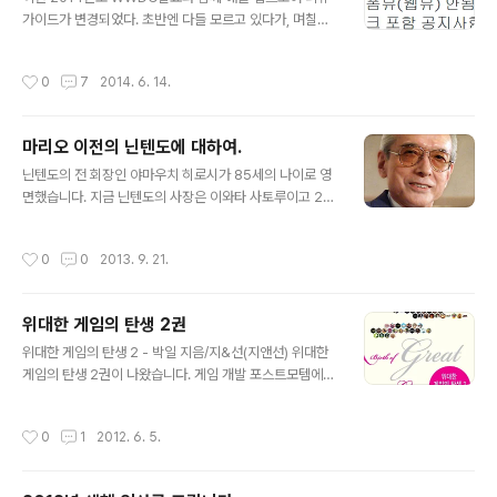
가이드가 변경되었다. 초반엔 다들 모르고 있다가, 며칠전
부터 6/2~6/3에 넣은 앱들이 Reject 되기 시작하면서 아
래와 같은 루머가 떠돌기 시작했다. 처음 읽었을 때는 '애플
작성시간
0
7
2014. 6. 14.
이 드디어 진정한 폐쇄환경을 구축하기 시작했나?' 라는 생
각이었는데, 여러부분을 검색하다보니 좀 다른 얘기가 있
어 해당 내용들을 간단히 정리해봤다. ----------------
마리오 이전의 닌텐도에 대하여.
--------- 1. 추천인 보상, 친구초대 보상 안됨 퍼지고 있
글 내용
는 얘기가 아예 잘못된 건 아니지만 정확한 내용을 집고 넘
닌텐도의 전 회장인 야마우치 히로시가 85세의 나이로 영
어가자면 소셜기능을 막는다기보단, '다른 앱/플랫폼 의 접
면했습니다. 지금 닌텐도의 사장은 이와타 사토루이고 20
근에 대해 보상을 지급하는 행위 (광고포함) 에 대한 제약'
02년에 경영에서 물러났기 때문에 닌텐도에 큰 위기가 닥
이다. 이번에 변경된 가이드 라인 2.25를 참고하면 된다..
치리라 생각되지는 않지만, 1949년부터 2002년까지 닌
작성시간
0
0
2013. 9. 21.
텐도를 경영한 경영자의 죽음이란 것이 그렇게 가볍게 느
껴지지는 않습니다. 닌텐도라면 주로 이와타 사토루나, 미
야모토 시게루가 많이 다뤄지고 있고, 경영자인 야마우치
위대한 게임의 탄생 2권
히로시는 그렇게 비중있게 다뤄지지는 않는 편입니다. 아
글 내용
무래도 직접 게임을 개발하지 않았기 때문에 게임 팬들에
위대한 게임의 탄생 2 - 박일 지음/지&선(지앤선) 위대한
게는 인지도가 적고, 일본의 경영자이기 때문에 미국의 비
게임의 탄생 2권이 나왔습니다. 게임 개발 포스트모템에
지니스 중심의 역사서에서도 비중을 크게 두지 않는 것 같
대해 다루고 있는 책들인데요, 포스트모템에 대해 잘 모르
네요. 게임묵에서는 그를 추모할겸 마리오 이전의 닌텐도
시는 분들이라면 이 쪽을 참고하셔서 다른 포스트모템 들
작성시간
0
1
2012. 6. 5.
에 대한 이야기를 다뤄볼까 합니다. "야마우치 히로시..
을 읽어보시면 도움이 되지 않을까 싶습니다. 1권이 Maki
ng Great Games 의 번역서라면 2권은 1권 뒷부분에서
시도되었던 국내 게임의 포스트모템 모음을 더 확대하여