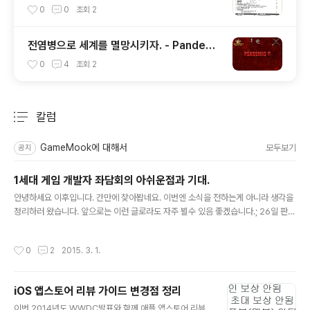
0
0
조회
2
전염병으로 세계를 멸망시키자. - Pandemi
c 2
0
4
조회
2
칼럼
분류 전체보기
주요 글 목록
GameMook에 대해서
모두보기
공지
1세대 게임 개발자 좌담회의 아쉬운점과 기대.
글 내용
안녕하세요 이후입니다. 간만에 찾아봡네요. 이번엔 소식을 전하는게 아니라 생각을
정리하러 왔습니다. 앞으로는 이런 글로라도 자주 뵐수 있음 좋겠습니다.; 26일 판교
에서 열린 G-HUB 게임커넥트에서는 게임개발자연대가 준비한 1세대 게임 개발자
좌담회, [개발자의 커리어패스, 40대 이후에 대하여]를 들으러 갔었습니다. 좌담회
작성시간
0
2
2015. 3. 1.
에 대해서 아쉬움이 없는건 아닌데, 공개적인 장소에서 이런 주제로 논의를 한다는
것이 일단 반가웠고, 이런저런 화두를 던졌다는게 좋았습니다. 어느정도 예상하긴 했
지만 반응은 화두에 대해서는 이야기 하지 못하고 행사만 비난하는 것 같아서 많이
iOS 앱스토어 리뷰 가이드 변경점 정리
아쉽네요. 어쨌든 나름대로 느낀 점을 좀 정리해보고자 합니다. 인벤에서 정리한 기
글 내용
사 : http://www.inven.co.kr/webzine/..
이번 2014년도 WWDC발표와 함께 애플 앱스토어 리뷰