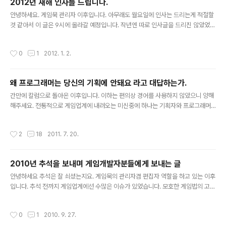
2012년 새해 인사를 드립니다.
국내 게임 제작 사례만으로 만든 책입니다. 당연히 외국 게
글 내용
임 사례는 실려있지 않고, Making Great Games 2권도
안녕하세요. 게임묵 관리자 이후입니다. 아무래도 월요일에 인사는 드리는게 적절할
존재하지 않습니다. 아무래도 한국 밖의 게임 시장과 안의
것 같아서 이 글은 9시에 올라갈 예정입니다. 작년엔 따로 인사글을 드리진 않았었
게임 시장이 같을리가 없기 때문에, 외국에서 개발된 게임
고, 2010년에는 늦게 새해인사를 올렸더군요. 경험상 글을 평소에 안올리게 되면 이
의 포스트모텀을 보면 국내 실정과는 너무 안맞는게 아닌
렇게 인사라도 드리는 것 같습니다. 2월 17일이 되면 GameMook.com 을 시작한
작성시간
0
1
2012. 1. 2.
가 라는 생각이 드..
지 만 5년이 됩니다. 2007년 2월 17일에 시작했었죠. 게임개발 이란 것을 사랑하
는 사람들한테 도움이 되었으면 좋겠다 시작하였는데 어느새 5년이 되었습니다. 요
근래에는 글 올리기를 게을리 했던것 같아 죄송합니다. 2011년은 게임개발자한테는
왜 프로그래머는 당신의 기획에 안돼요 라고 대답하는가.
여러가지 힘빠지는 뉴스들이 많았던 한해였던 것 같습니다. 연말까지 입맛이 쓴 기분
글 내용
이네요. 2012년에는 좀 더 즐겁게 게임을 만들고 ..
간만에 칼럼으로 돌아온 이후입니다. 이하는 편의상 경어를 사용하지 않았으니 양해
해주세요. 전통적으로 게임업계에 내려오는 미신중에 하나는 기획자와 프로그래머
는 사이가 좋지 않다. 는 것이다. 물론 실제로 보면 기획자와 개발자 사이가 좋은 팀도
있고, 사이가 나쁜 팀도 있을 수 있다. 같은 직군 안에서도 다 제각기 다르리라 생각된
작성시간
2
18
2011. 7. 20.
다. 종종 기획자들의 입에서는 프로그래머에 대한 험담이 들려오고는 하는데, 그 이
유는 주로 프로그래머들이 일을 안한다 라는 것이다. 정확하게 콕 집자면, '내 기획을
귀찮다고 안해줘요.' 물론 프로그래머가 대놓고 귀찮다고 말했을리는 없고.. (있을수
2010년 추석을 보내며 게임개발자분들에게 보내는 글
도 있지만.) 아마 프로그래머는 이렇게 말했을 것이다. '이거 시스템 때문에 안돼요.'
글 내용
뭐 시간이 많이 걸려요. 어려워요. 완전히 다시 ..
안녕하세요 추석은 잘 쇠셨는지요. 게임묵의 관리자겸 편집자 역할을 하고 있는 이후
입니다. 추석 전까지 게임업계에선 수많은 이슈가 있었습니다. 모호한 게임법의 고무
줄 잣대를 들이대는 게임위부터 KGC 에서 다뤄진 다양한 자료까지. 따라가기 힘들
정도로 이슈가 많았습니다. 스팀 유저들은 스팀 유저대로, 인디 게임 개발자들은 인
작성시간
0
1
2010. 9. 27.
디 게임 개발자들 대로 각자들 움직이고 있습니다만, 아무래도 일단 게임묵의 타겟독