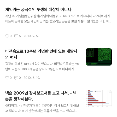
자는 게임개발자들이고, 게임 개발자들은 그렇다할 움직임을 보이기 보다는 관망하
고 있는 편에 가깝습니다. 추석동안은 잠깐 바쁜 업무로부터 해방되어서 가족들과 함
게임위는 궁극적인 투쟁의 대상이 아니다
께 혹은 각자 나름대로 휴식시간을 가지셨을테고 아마 월요일부터는 다시 바쁜 업무
글 내용
로 복귀들을 하시리라 짐작됩니다. 그리고 1주일동안의 공백과 함께 기다린..
지난 주, 게임물등급위원회(게임위/게등위)가 RPG 쯔꾸르 커뮤니티 니오티에게 사
이트에 공개한 모든 게임에 심의를 받으라는 공문을 보낸 사실이 알려졌습니다. 이에
칼리토님의 블로그 포스트와 트위터를 기폭제로 각종 블로그, 게시판, 카페 곳곳에서
분노한 게이머와 개발자들의 성토가 이어졌고, 한국 인디 개발자들은 이에 투쟁을 시
작성시간
0
5
2010. 9. 6.
작했습니다. 저 스스로도 트위터를 통해 다분히 감정적인 글을 내보냈습니다. 이에
대해 몇 분들이 답글을 주어 저와 다른 생각을 말씀해주셨고, 그 대부분에 공감했습
니다. 그래서 이번에는 조금은 침착하게, 제가 아는 선에서 이번 사건에 대한 생각과
비전속으로 10주년 기념판 안에 있는 개발자
견해를 말해볼까 합니다. 정말 아마추어/인디 게임을 심의하려는 것인가먼저, 니오티
의 편지
가 포인트와 광고 등을 이용해 수익 모델을 추구하려 해서 게임위..
글 내용
굉장히 오래된 RPG 게임이 있습니다. 비전속으로라는 95
년에 나온 이 RPG 게임은 당시 PC통신으로 매니아 사이
에서 꽤 유명세를 탔었죠. 2005년에 10주년을 기념하여
작성시간
0
0
2010. 6. 19.
당시 개발자가 10주년 기념 게임을 따로 만들었었고. 오늘
문득 그 게임을 하면서 봤던 편지가 기억나서 올립니다. 비
전속으로 10주년 게임을 하실수 있는 곳. http://avej.co
넥슨 2009년 감사보고서를 보고 나서. - 넥
m/proj_10th/index.htm
슨을 생각해본다.
글 내용
어디까지나 비전문가가 흥미 차원에서 감사 보고서 읽어보
고 적습니다. 회계 관련해서는 오류가 있을 수도 있습니다.
만화로 보는 회계 이런 정도만 본 사람인지라.. 1. 자회사,