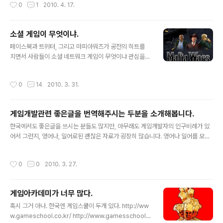
작성시간
0
1
2010. 4. 17.
관계 회사. (2009 기준) A.자회사, 넥슨 그룹. 넥슨 모바일
: 100% 넥슨 에스디 : 100% 넥슨 노바 (구 넥슨디디) : 10
0% 무협 RTS 등 하드코어한 게임을 개발했던 넥슨디디
소셜 게임이 무엇이냐.
가 넥슨별을 만들고 있는 점이 재미있다. 물론 조직이 그대
글 내용
페이스북과 트위터, 그리고 마피아워즈가 공전의 히트를
로 이어졌다기보다는, 넥슨 내부에 법인으로 (구)위젯과
치면서 사람들이 소셜 네트워크 게임이 무엇이냐 관심을
(신) 위젯이 같이 있는 것처럼 어디까지나 행정적인 이유가
가지게 되었습니다. 적은 비용으로 어지간한 MMORPG
클 듯. 네오플 : 100% 취득 원가 3852억!, 현재 장부 가액
보다 더 많은 수익을 낸 ZYNGA에게 많은 개발자들의 관
5050억. 네오플 올해 영업이익이 1314억인 것을 감안하
작성시간
0
14
2010. 3. 31.
심이 집중되었고, 돈이 좀 크게 오가다보니 돈에 관심이 있
면 …저렴? 네오플 주식은 일부가 당시 빌..
는 사람들도, 새로운 미디어에 관심이 있는 사람들도, 평소
에 게임에 관심이 있는 사람들도 모두 이 주제에 대해서 궁
게임개발관련 좋은글을 번역해주시는 두분을 소개해봅니다.
금해하고 관심을 가지고 있습니다. 근데 마치 웹 2.0 마냥
글 내용
두리뭉실하게 진행되는 바도 있는 것 같아요. 붐은 붐이지
한국에서도 좋은글을 쓰시는 분들도 많지만, 아무래도 게임개발자의 인구비례가 있
만 정확하게 정의가 안되있는 단어가 마케팅이나 게임등에
어서 그런지, 영어나, 일어로된 괜찮은 자료가 굉장히 많습니다. 영어나 일어를 모르
서 마구 사용되는 느낌도 없지않아 듭니다. 어쨌든 소셜게
시는 분들은 침만 삼켜야 하는 자료들인데, 한국에서도 좋은 글들을 적게나마 볼수가
임에 대해 궁금해하시는 분들에게 조금이나마 도움이 되지
있습니다. 일단 한국 컨텐츠 진흥원에서 운영하는 gitiss에서는 gamasutra(가마
작성시간
0
0
2010. 3. 27.
않을까 하고 제가 아는데로 한번 정리해보도..
수트라)와 GameDeveloper(게임디벨로퍼) 잡지를 번역해서 실어주는데요. 잡지
의 경우는 좀 시간차가 있습니다. 참고하시고. 가마수트라 글도 몇달정도 차이가 있
고 전부 올라오는건 아니지만 없는것보단 낫죠. 실시간으로 리플까지 보고싶다 라면
게임아카데미가 너무 많다.
영어를 배워야할테고.. 가마수트라 번역 http://www.gitiss.org/html/knowledg
글 내용
e/list.jsp?compid=7&..
혹시 그거 아나. 한국엔 게임스쿨이 두개 있다. http://ww
w.gameschool.co.kr/ http://www.gamesschool.c