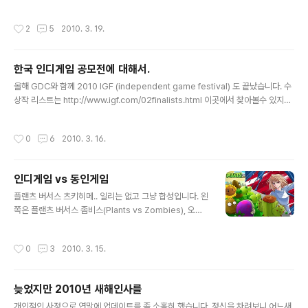
o.kr/ 한쪽은 오로라 게임 스쿨로 개명을 했는데 위치도 가
깝다고 들었다. 둘다 18년 전통의 게임스쿨이라고는 하는
작성시간
2
5
2010. 3. 19.
데 어느쪽이 맞는지는 모를 일이다. 게임스쿨이 두개가 있
는건 둘째 치고, 게임아카데미는 더 많다. 물론 게임, 스쿨,
아카데미 모두 일반명사라고는 하지만.. 자신의 고유명사
한국 인디게임 공모전에 대해서.
를 가지고 있는데는 청강대정도인가. 그나마 이쪽은 학원
글 내용
이 아니라 대학이다. 그러고보면 최근에 네오위즈 게임아
올해 GDC와 함께 2010 IGF (independent game festival) 도 끝났습니다. 수
카데미는 문을 닫았다. 국내에 게임학원의 숫자가 많냐 하
상작 리스트는 http://www.igf.com/02finalists.html 이곳에서 찾아볼수 있지요.
면 그렇지는 않다고 생각한다. 정말 게임학원의 숫자가 많
한국에서도 곧 (유명무실한) KGDA에서 대한민국 인디게임 및 아이디어 공모전을
다면 양질의 게임인력들이 계속 공급되면서, 회사들은 사
(별 준비 없고 발전도 없이) 열거라고 생각합니다. 대한민국 인디게임 및 아이디어 공
작성시간
0
6
2010. 3. 16.
람없다고 ..
모전 사이트. http://www.gamecompo.or.kr 이번에도 크게 다를바는 없으니 미
리 준비하셔서 1차때 응모하시면 조금 더 유리하겠죠. 작년 KGC에서는 이 대회에
대한 세션도 있었는데, KGDA 협회장께서 직접 발표하셨던걸로 기억합니다. (아마
인디게임 vs 동인게임
맞을겁니다. 세션 끝나고 옆에 계시던 별바람님이 나가셔서 즐겁게 담소를 나누는
글 내용
것..
플랜츠 버서스 츠키히메.. 일리는 없고 그냥 합성입니다. 왼
쪽은 플랜츠 버서스 좀비스(Plants vs Zombies), 오른
쪽은 츠키히메(月姬) 입니다. (그러고보면 양쪽다 굉장히
많이 팔렸군요.) 미국에서 건너오고 있는 인디게임 붐과 함
작성시간
0
3
2010. 3. 15.
께 한편에서는 일본 동인게임의 유입도 계속 되오고 있습
니다. 실제로 한국에서도 만드시는 분들도 많구요. 그러면
서 양쪽의 차이에 대해서 혼란스러워 하시는 분들도 좀 있
늦었지만 2010년 새해인사를
는 것으로 압니다. (사실 대부분의 분들은 이 차이에 대해서
글 내용
신경쓰지 않습니다..) 미국발 인디게임 웨이브와, 일본발 동
개인적인 사정으로 연말에 업데이트를 좀 소홀히 했습니다. 정신을 차려보니 어느새