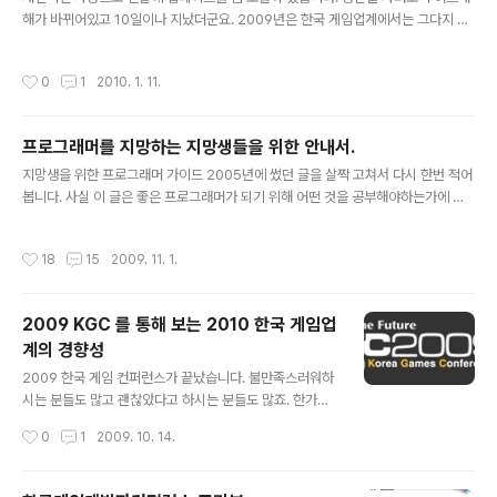
인게임 유행들이 그냥 한국에서 부딪치는 경우입니다. 인
해가 바뀌어있고 10일이나 지났더군요. 2009년은 한국 게임업계에서는 그다지 큰
디게임(indiegame) 은 independent game 의 준말이
변화가 없었던 해였습니다. 아이온의 성공 외에는 그다지 큰 이슈가 없었던 해인것
고 주로 회사나, 자본으로부터 독립적인 게임을 뜻하지만
같네요. 하지만 해외에서는 굵직굵직하고 갑작스러운 이슈들도 많았습니다. 인디게
작성시간
0
1
2010. 1. 11.
지금은 아..
임, 웹게임, SNS 등은 아직 국내에서는 크게 힘을 발휘하고 있지 못하지만 해외에서
는 많은 사람들이 주목하고 있는 흐름입니다. 이런 추세속에서 한국 게임업계에 대해
서 걱정하는 분들도 많고 고민하고 계신 분들도 많습니다만 저는 이런 생각이 들더군
프로그래머를 지망하는 지망생들을 위한 안내서.
요. 점점 게임시장의 국가간의 장벽이 무너지는 지금 이 순간이야말로 한국의 게임개
글 내용
발자들에게 가장 큰 기회라는 겁니다. 1972년에 퐁이 나오고, 1..
지망생을 위한 프로그래머 가이드 2005년에 썼던 글을 살짝 고쳐서 다시 한번 적어
봅니다. 사실 이 글은 좋은 프로그래머가 되기 위해 어떤 것을 공부해야하는가에 대
한 글은 아닙니다. 진로에 대해 고민하는 학생들을 위한 글에 가깝죠. 다음번에는 좋
은 프로그래머가 되기 위해 어떤 것을 공부해야하는가에 대해 정리해보고 싶군요. 서
작성시간
18
15
2009. 11. 1.
론 프로그래머의 종류 프로그래머 테크 트리의 종류 그렇다면 프로그래머가 되고 싶
어하는 당신 프로그래머에게 필요한 학문 프로그래머가 된 후에는.. 마치며. 1.서론
게시판들을 돌아다니다 보면 심심찮게 '프로그래머가 되는 법을 가르쳐주세요.' 내지
2009 KGC 를 통해 보는 2010 한국 게임업
'프로그래머가 되려면 뭐가 필요한가요' 같은 질문이 자주 올라오길래 정리해보기로
계의 경향성
했다. 이글은 이미 프로그램을 좀 하는 사람들의 공부 방법론이..
글 내용
2009 한국 게임 컨퍼런스가 끝났습니다. 불만족스러워하
시는 분들도 많고 괜찮았다고 하시는 분들도 많죠. 한가지
확실한건 한국의 개발자들은 이런 지식공유의 장을 목말라
작성시간
0
1
2009. 10. 14.
하고 있고 KGC는 그중에서도 가장 큰 행사라는겁니다. 그
런 행사인 만큼 KGC를 보면 살짝 한국 게임 업계의 방향
이랄까 유행이 보이기도 합니다. 2009 KGC 세션들 분류