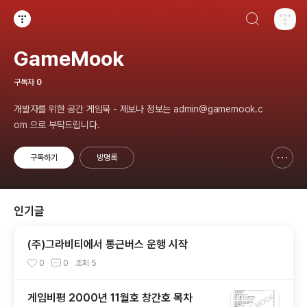
검색하기
티스토리
GameMook
구독자
0
개발자를 위한 공간 게임묵 - 제보나 정보는 admin@gamemook.c
om 으로 부탁드립니다.
구독하기
방명록
신고하기 레이어
열기
인기글
(주)그라비티에서 통근버스 운행 시작
0
0
조회
5
게임비평 2000년 11월호 창간호 목차