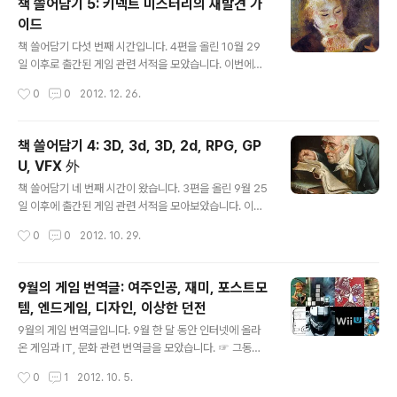
책 쓸어담기 5: 키넥트 미스터리의 재발견 가
라는 질문이 있을수도 있겠지만, 그 이유는 부제에 있는데
이드
요. '부를 거머쥔 인디 개발자들의 성공비법' 이 사실 '부를
글 내용
거머쥔 인디 "게임"개발자들의 성공비법' 에 가깝기 때문입
책 쓸어담기 다섯 번째 시간입니다. 4편을 올린 10월 29
니다. 이 책에서 다루고 있는 샘플들은 거의 다 스마트폰 게
일 이후로 출간된 게임 관련 서적을 모았습니다. 이번에도
임입니다. 두들점프, 하버마스터, 포켓갓, 스틱워즈, 그리고
어김없이 모바일/소셜 게임 개발을 위한 서적의 표지와 제
작성시간
0
0
2012. 12. 26.
앵그리버드까지. 모두 게임들이죠. 아이폰 게임시장의 초
목이 게슈탈트 붕괴를 일으키는 가운데, 키넥트 프로그래
기에 들어가서 성..
밍과 미스터리 사전, 청소년 게임 교양서, 3D CG 아티스
트 인터뷰가 오지 않은 종말의 구세주로 등장했습니다. 부
책 쓸어담기 4: 3D, 3d, 3D, 2d, RPG, GP
디 붕괴를 피하고 좋은 책 발견하실 수 있길 바랍니다. (...)
U, VFX 外
여간 어떤 책들이 나왔는지 한 번 둘러보시지요. (책 소개는
글 내용
출판사의 책 소개를 가져왔으며 순서는 출간일 순서입니
책 쓸어담기 네 번째 시간이 왔습니다. 3편을 올린 9월 25
다. 이 목록은 게임묵이 추천하는 책이 아니며 단순히 출간
일 이후에 출간된 게임 관련 서적을 모아보았습니다. 이번
된 책의 나열입니다.) ☞ 그 동안의 책 쓸어담기 보기 페이
에는 그래픽/아트 관련 서적과 GPU Pro가 눈에 들어오는
작성시간
0
0
2012. 10. 29.
스북 게임 앱 개발- 간단한 슈팅 게임부터 횡 스크롤 액션
한편, 조금 특이한 책들도 보입니다. 특히 RPG 만들기를
게임까지 / 웨인 ..
가르쳐준다는 용사 웰리의 신나는 모험은 무슨 내용일지
참말로 궁금하네요. 여간 어떤 책이 나왔는지 한 번 둘러봅
9월의 게임 번역글: 여주인공, 재미, 포스트모
시다. (책 소개는 출판사의 책 소개를 가져왔으며 순서는 출
템, 엔드게임, 디자인, 이상한 던전
간일 순서입니다.) ☞ 그 동안의 책 쓸어담기 보기 거침없
글 내용
이 배우는 Unity 3D / 미야가와 요시유키, 무토 다이스케
9월의 게임 번역글입니다. 9월 한 달 동안 인터넷에 올라
지음 / 남종환 옮김 / 지앤선 윈도우, 맥, 스마트폰, 게임기
온 게임과 IT, 문화 관련 번역글을 모았습니다. ☞ 그동안
등에서 플레이할 수 있는 3D 게임을 개발하는 방법을 단계
의 월간 번역글 보기 최근 계속 그랬듯 isao님부터 살펴보
작성시간
0
1
2012. 10. 5.
별로 설명하는 책. 3D Scene의 구성 방법이나 스크립트
겠습니다. 먼저 디즈니와 지브리 애니메이션의 여주인공을