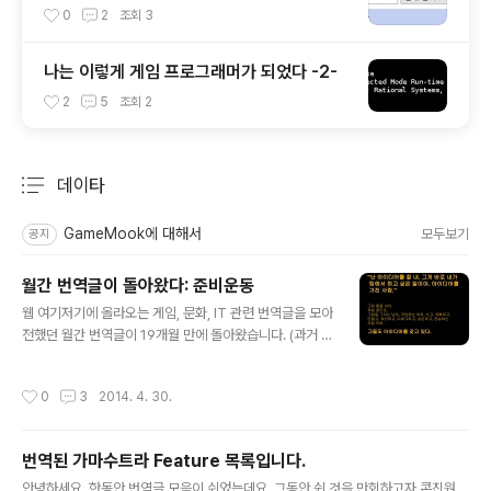
받아보기.
0
2
조회
3
나는 이렇게 게임 프로그래머가 되었다 -2-
2
5
조회
2
데이타
분류 전체보기
주요 글 목록
GameMook에 대해서
모두보기
공지
월간 번역글이 돌아왔다: 준비운동
글 내용
웹 여기저기에 올라오는 게임, 문화, IT 관련 번역글을 모아
전했던 월간 번역글이 19개월 만에 돌아왔습니다. (과거 월
간 번역글 보기) 회상 씬 19개월의 공백은 회상 씬으로 때
우겠습니다. 연재를 한창 진행할 때와 달리 19개월 동안은
작성시간
0
3
2014. 4. 30.
번역글을 다 기록하지 못 했기 때문에, 제가 인상적으로 봤
던 번역글, 제법 화제가 된 글, 제가 번역한 글(…)을 중심으
로 골랐습니다. 리처드 가필드, 게임의 운과 기술 (2012년
번역된 가마수트라 Feature 목록입니다.
10월) 매직 더 게더링의 디자이너 리처드 가필드가 게임에
글 내용
서 운과 기술의 역할을 논합니다. “나는 운과 기술의 이분
안녕하세요. 한동안 번역글 모음이 쉬었는데요. 그동안 쉰 것을 만회하고자 콘진원