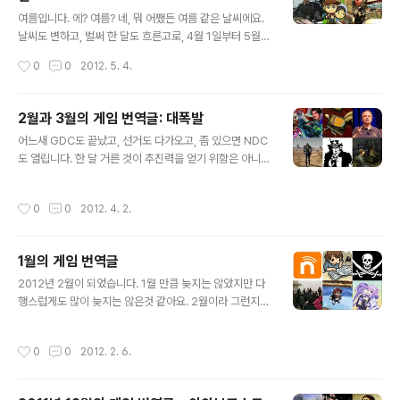
다'라는 말을 한 것이 너무나 안타깝다. 게임비지니스는 다른 오락산업인 영화나 만
글 내용
화와 같이 컨텐츠 그 자체로 승부해왔었건만, 사람..
여름입니다. 에? 여름? 네, 뭐 어쨌든 여름 같은 날씨에요.
날씨도 변하고, 벌써 한 달도 흐른고로, 4월 1일부터 5월 2
일까지 인터넷에 올라온 게임 관련 번역글을 모았습니다. i
작성시간
0
0
2012. 5. 4.
sao님의 게임 번역소에는 이번에도 다양한 소식이 올라왔
는데, 저는 게임 관련해서 세 가지 글을 꼽아보았습니다. 그
중 두 개는 타오리 히로무의 컬럼으로, 하나는 3DS에서 3
2월과 3월의 게임 번역글: 대폭발
D 기능의 의미, 다른 하나는 3DS 내장 게임에 대한 아쉬움
글 내용
어느새 GDC도 끝났고, 선거도 다가오고, 좀 있으면 NDC
을 다뤘습니다. 나머지 하나는 일본 아케이드 게임 문화를
도 열립니다. 한 달 거른 것이 추진력을 얻기 위함은 아니었
다룬 북미 다큐멘터리의 소개 기사입니다. 그러나 일본의
으나 덕분에 참 많은 글이 모였습니다. 분량만이 아닙니다.
경우, 이러한 세대의 분열이 존재하지 않는다. 일본에서는
늘 월간 번역글을 빛내주시는 분들은 물론 처음 혹은 오랜
아케이드 게임이 계속해서 성장했고 발전해 왔다. 여러 층
작성시간
0
0
2012. 4. 2.
만에 모습을 비추는 분들도 쉽게 접하기 힘든 글들을 번역
으로 구성된 거대한 게임센터에는 하드코어한 게임뿐만 아
해주었습니다. 그럼 한 번 둘러보지요. 아래에 모은 번역글
니라 가족층과 ..
들은 기본적으로 2월과 3월에 인터넷에 올라온 것들이지
1월의 게임 번역글
만, 미처 제때 수록하지 못한 몇 개월 전의 글들도 여럿 포
글 내용
함되어 있습니다. ☞ 지난 월간 게임 번역글 보기 isao님
2012년 2월이 되었습니다. 1월 만큼 늦지는 않았지만 다
게임과 IT 관련 일본 기사를 번역하는 "isao의 IT,게임번
행스럽게도 많이 늦지는 않은것 같아요. 2월이라 그런지
역소"에서는 몇 가지 컬럼과 인터뷰를 꼽아보았습니다. 단
글의 양이 좀 적습니다. 2011년 1월 13일부터 2012년 2
골로 나타나는 노지마 미호 교수와 타오리 히로무의 컬럼
월 5일까지의 게임 관련 번역글 모음입니다. 아쉽게도 이
작성시간
0
0
2012. 2. 6.
은 이번에도 읽어볼만 하..
번달엔 KOCCA에서 번역해주는 가마수트라글은 없는 것
같습니다. 2월 중에 몇편 올라오지 않을까 기대해봅니다.
흥배님 흥배님은 기술 쪽 번역을 주로 해주셨습니다. 현재