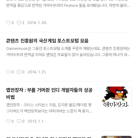
법이 잘못 되었다고 믿는다. 이 이분법은 운이 관여할 수록
번역을 중심으로 번역된 가마수트라의 Feature 들을 모아봤습니다. 저번에 올라갔
기술이 관여하지 않고 기술이 관여할 수록 운이 관여하지
던 국산게임 포스트모텀처럼 이곳에 올리려고 했더니 글수가 848 개라서요. 구글독
않는다는 생각을 품고 있다. 내 생각에 그건 사실과 다르다.
스에 올려서 공유를 합니다. 번역된 가마수트라 Featurelist Feature 외에 번역된
작성시간
0
2
2014. 1. 30.
..
글들은 아직 포함시키지 않았습니다. 제가 놓치거나 (콘진원에 올라오지 않은 글들이
라면 놓칠수 있습니다.) 한 번역글들이 있다면 해당 구글독스나 여기 리플로 알려주
세요. 콘진원 글에 pdf 링크가 깨진 글들이 좀 있습니다. 구글로 검색하셔서 적당히
콘텐츠 진흥원의 국산게임 포스트모텀 모음
잘 받으시면 됩니다. 번역된 글들의 논의를 보고 싶으시다면 원문 링크를 봐서 서양
글 내용
개발자들이 어떤 리플을 달았나 보시면 도움이 ..
Gamemook은 그동안 포스트모텀 소개를 꾸준히 해왔는데요. 콘텐츠 진흥원에는
가마수트라 번역글 외에도 괜찮은 자료들이 많이 숨어있습니다. 그중에 하나가 국산
게임들의 포스트모텀들인데요, 이번에 정리하는 김에 한번 모아보았습니다. 한국 게
임산업진흥원이 콘텐츠 진흥원에 통합되기 전인 2004~2007년 무렵은 정말 자료
작성시간
0
0
2014. 1. 21.
들이 많이 나오던 시절인것 같네요. 물론 지금도 해외 산업통계나 가마수트라 번역등
좋은 자료들이 계속 소개되고 있기도 합니다. 과거 게임개발에 대한 기록을 한번 훑
어보심은 어떨까요. 지금도 우리가 같은 실수를 반복하고 있는지, 아니면 좀 나아졌
앱만장자 : 부를 거머쥔 인디 개발자들의 성공
는지 확인해보기 위해서요. 그리고 같은 실수를 반복하지 않을수 있다면 더 좋겠죠.
비법
그리고 후배개발자들이 지금 우리가 하고 있는 실수를 안하고 더 멋진..
글 내용
앱만장자 - 크리스 스티븐스 지음, 김지량 옮김/제이펍 앵
그리버드가 백만장자보다는 마피아라는 느낌의 책 표지인
데요. 개인적으로 저는 이 제목이 맘에 들지 않지만 원제도
작성시간
0
0
2013. 1. 1.
Appillionaires 이기 때문에 앱만장자라는 번역은 정말
적절한것 같습니다. 그런데 앱만장자 같은 시류에 영합한
앱장사나 할 것 같은 책을 왜 Gamemook에 소개를하지