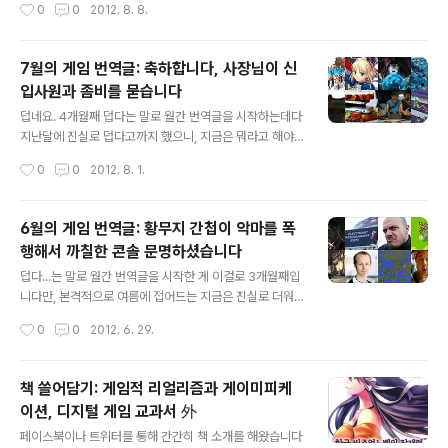
작성시간
0
0
2012. 8. 8.
릅니다(공수표). 그럼 한 번 둘러보죠. (책 소개는 출판사의 책 소개를 가져왔습니다)
에 대해 설명하고 있다(App St..
온라인 게임을 지탱하는 기술 / 나카지마 켄고 지음 / 김상우 옮김 / 위키북스 현업 게
임 개발자가 쓴 온라인 게임 개발 종합 해설서. 온라인 게임 프로그래밍은 게임 개발
7월의 게임 번역글: 축하합니다, 사장님이 신
기술뿐 아니라 네트워크에 대한 고급 지식도 필요하다는 점에서 고도의 기술을 요하
입사원과 좀비를 묻습니다
는 프로그래밍 가운데 하나다. 또한 운영 측면..
글 내용
덥네요. 4개월째 덥다는 말로 월간 번역글을 시작하는데다
지난달에 진실로 덥다고까지 했으니, 지금은 뭐라고 해야
할까요. 이 포스트 쓰고 싶지 않을만큼 더웠다? 하지만 이
작성시간
0
0
2012. 8. 1.
렇게 썼고, 그래서 찾아왔습니다. 하루 늦었지만 7월의 게
임 번역글입니다! 와아~. ...이번에도 어김없이 인터넷에 올
라온 지난 한 달의 게임 관련 번역글을 모았습니다. 이번에
6월의 게임 번역글: 황무지 간첩이 악마를 폭
도 지난 달처럼 게임과 직접 관련되지 않았어도 읽을만한
행해서 까칠한 콘솔 문명하셨습니다
글들을 포함했습니다. 완전히 동떨어진 주제가 아닌 한 앞
글 내용
으로도 계속 이런 식으로 포함하면서 수색 범위를 확장할
덥다...는 말로 월간 번역글을 시작한 게 이걸로 3개월째입
것 같습니다. 너무 멀리 가지만 않는다면 읽을 만한 게 많아
니다만, 본격적으로 여름에 접어드는 지금은 진실로 더워
서 나쁠 건 없겠죠? 그럼 어떤 글들이 올라왔는지 확인해볼
지고 있네요. 아, 앞으로 최소 2개월은 더 "덥다"는 말을 쓰
작성시간
0
0
2012. 6. 29.
까요. ☞ 그동안의 월간 번역글 보기 에헴...가장 먼저 소개
게 될텐데, 그럼 5개월 연속으로 덥다는 말을 쓰게될까요.
하지 않을 수 없는 번역..
어디 한 번 하늘기상청에게 물어봅시다. 여간, 이번에도 지
난 한 달간 인터넷에 올라온 게임 관련 번역글을 모아서 찾
책 쓸어담기: 게임적 리얼리즘과 게이미피케
아왔습니다. 물론 이번에도 지난 달에 미처 포함하지 못했
이션, 디지털 게임 교과서 外
던 글들이 몇 개 포함되어 있습니다. 또 이번 달에는 딱히
글 내용
게임 관련은 아니지만 한 번 확인해볼 가치가 있는 글들도
페이스북이나 트위터를 통해 간간히 책 소개를 해왔습니다