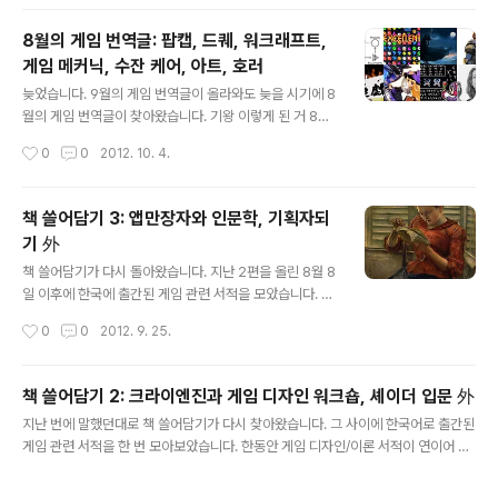
의 ..
비교 비평 한 글이 상당히 흥미롭습니다. "전통적인 스타일
의 디즈니작품은 오래전부터 내려오는 소위 '비탄에 빠진
8월의 게임 번역글: 팝캡, 드퀘, 워크래프트,
소녀' 모델에 의지하고 있다. '잠자는 숲속의 미녀 나 '백설
게임 메커닉, 수잔 케어, 아트, 호러
공주'、'신데렐라' 등의 이야기의 여주인공은 상황을 타개
글 내용
하기 위한 행동을 거의 아무 것도 하지 않는다. 여주인공은
늦었습니다. 9월의 게임 번역글이 올라와도 늦을 시기에 8
자기자신의 드라마 속에서 주체가 되지 않는 경우도 많다.
월의 게임 번역글이 찾아왔습니다. 기왕 이렇게 된 거 8월
그저 요리나 세탁, 청소를 하며 미모로 왕자를 사로잡을 뿐
과 9월을 합해서 특대호로 올릴까 했는데, 아무래도 분량
작성시간
0
0
2012. 10. 4.
이다。그리고 여주인공에 사로잡힌 왕자가 여주인공이 수
이 너무 많아질 것 같아서 분리해서 올립니다. 수많은 글 속
동적으로 몸을 맡기고 있는 ..
에 파묻기엔 너무 아까운 글들이 많아서요. 오늘은 8월 한
달 동안 인터넷에 올라온 게임 관련 번역글을 모았습니다.
책 쓸어담기 3: 앱만장자와 인문학, 기획자되
9월의 게임 번역글은 바로 내일 오전에 찾아오겠습니다.
기 外
그럼, 땀났던 8월에 어떤 글들이 올라왔는지 먼저 살펴봅
글 내용
시다. ☞ 그동안의 월간 번역글 보기 isao님이 번역서 작
책 쓸어담기가 다시 돌아왔습니다. 지난 2편을 올린 8월 8
업을 마치고 돌아왔습니다. 먼저 isao님 댁의 단골손님인
일 이후에 한국에 출간된 게임 관련 서적을 모았습니다. 이
타오히 히로무 글부터 살펴보니, 팝캡의 창업자들을 소개
제는 제목만으로 분간하기 어려운 iOS와 HTML5 프로그
작성시간
0
0
2012. 9. 25.
하고 일본 시장에 대한 생각을 물어보는 인터뷰와 온라인
래밍 서적들과 함께 제법 흥미롭고 특이한 책들도 발견할
게임이 된 드래곤 퀘스트 10..
수 있습니다. 그럼 한 번 둘러보지요. (책 소개는 출판사의
책 소개를 가져왔으며 순서는 출간일 순서입니다.) ☞ 그
책 쓸어담기 2: 크라이엔진과 게임 디자인 워크숍, 셰이더 입문 外
동안의 책 쓸어담기 보기 Learning iOS 게임 프로그래밍
글 내용
지난 번에 말했던대로 책 쓸어담기가 다시 찾아왔습니다. 그 사이에 한국어로 출간된
/ 마이클 데일리 지음 / 정기훈 옮김 / 정보문화사 iPhone
게임 관련 서적을 한 번 모아보았습니다. 한동안 게임 디자인/이론 서적이 연이어 쏟
2D 게임을 개발하는 데 필요한 모든 과정을 안내하는 책.
아지는가 싶더니, 이번엔 쓸어담고 보니 기술/언어 관련 서적이 많이 보이는군요. 여
타일 맵(Tile Map) 기반의 2D 게임인 Sir Lamorak's
기서 유일한 게임 디자인 서적인 "게임 디자인 워크숍"은 언젠가 따로 소개할지도 모
Quest: The Spell of Release를 제작하는 모든 과정