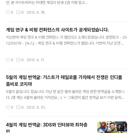
몇 개 끼워넣었습니다. 그럼 볼까요. ☜ 그동안의 월간 번
만, 본 사이트에서는 위대한 게임의 탄생 2권 서평 말고는
역글 보기 오늘은 제가 개인적으로 선호하는 글을 먼저 소
근래 책 소개가 없었습니다. 그래서 그동안 출간된 게임 관
작성시간
0
0
2012. 6. 18.
개해보겠습니다. 바로 클래식 PC 게임/RPG 블로그 Dea
련 서적을 한 번에 쓸어담아 소개해보려고 합니다. 이따금
dly Dungeon..
이런 식으로 모아볼게요. (책 소개는 출판사의 책 소개를 가
져왔습니다) 게임적 리얼리즘의 탄생 / 아즈마 히로키 지음
게임 연구 & 비평 컨퍼런스의 사이트가 공개되었습니다.
/ 장이지 옮김, 선정우 감수 / 현실문화연구 일본 서브컬처
글 내용
지난번에 게임 연구 & 비평 컨퍼런스 가 열린다고 소개드렸었습니다. 관련링크 - 20
비평의 선구자인 아즈마 히로키는 21세기 일본을 대표하
12/05/18 - [뉴스] - 게임 연구 & 비평 컨퍼런스가 열립니다. 이번에 지난 강연 자
는 사상가이다. 현재 일본 사상계 최강 플레이어로 평가받
료와 이번 강연 자료와 사진들이 사이트에 올라와서 알려드립니다. 사이트 링크 - ht
는 아즈마 히로키는 전작 에서 일본 특유의 '오타쿠' 문화를
tp://gamelabkorea.com/ 사실 올라온지는 좀 되었습니다. 강연에 흥미가 있으
통해 포스트모던 사회를 비평했다면, 에서는 '포스트모던'
작성시간
0
0
2012. 6. 11.
셨지만 참가를 못하셨던 분들은 영상이나 자료로 아쉬움을 달래보시면 어떨까 싶습
시대에 창작되고 소비되는 '문학'과 '문화'에 대해 본격적인
니다. 개발이나 비지니스 중심이 아닌 연구와 비평 중심으로 진행되는 게임 연구 &
비평을 펼치고 있다..
비평 컨퍼런스는 8/22~8/24 3일간 강남 토즈에서 여름 행사가 열릴 예정이라고
5월의 게임 번역글: 거스트가 헤일로를 가챠해서 전쟁은 인디를
합니다. 나중에 또 자세한 소식이 들어오면 알려드리도록 하겠습니다.
좀비로 코지마
글 내용
5월의 끝입니다. 덥습니다. 지난 한 달간 웹에 올라온 게임 관련 번역글을 소개합니
다. (몇 개는 4월에 올라온 거지만요 ;-) ☜ 그동안의 월간 번역글 보기 이번 달에도 i
sao의 게임번역소부터 시작해보겠습니다. 먼저, 최근 게임 업계를 달구고 있는 킥스
작성시간
0
0
2012. 5. 31.
타터 열풍에 대한 리포트 기사가 있습니다. 그리고 일본 게임 업계에서 컴플릿 가챠
로 불거진 소셜 게임 디자인의 윤리 문제에 대한 비즈니스 전문지의 분석기사(1부, 2
부, 3부)는 길지만 단연 읽어볼 가치가 있습니다. 또한 게임컨텐츠산업을 오랫동안
4월의 게임 번역글: 3DS와 인터뷰와 최하층
지켜본 입장으로서는 가요코씨가 '게임이란 이름이 들어간 것은 두번 다시 하지 않겠
민