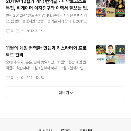
2011년 12월의 게임 번역글 - 이안보고스트
와 근 미래의 게임 기술을 예측한 ‘CESA 게임 개발 기술
특집, 비게이머 여자친구와 이력서 잘쓰는 법.
로드맵 2011년판’ 2012/01/17 ‘Infinity Blade 2’의 크
글 내용
리에이티브 디렉터가 말한다 2012/01/13 레트로그 레트
벌써 2012년 1월도 중반입니다. 한해의 시작은 어떠신가
로그에서 서양비디오 게임 블로그 소식 번역이 꾸준히 올
요. 좀 많이 늦었지만 12월의 번역글 시작합니다. 2011년
라오고 있습니다. 큰 도움 이 되는것 같아요. [번역] 서..
12월 6일부터 2012년 1월 12일까지의 게임 관련 번역글
작성시간
0
2
2012. 1. 16.
모음입니다. ☞ 그 동안의 월간 번역글 보기 한국 컨텐츠
진흥원 연말이었어서 그런지 꽤 많은 글들이 번역되어 올
라왔습니다. 뭐 번역은 특별히 나아지진 않았구요. '하드코
11월의 게임 번역글: 만렙과 킥스타터와 프로
어 게임에서 웹으로의 이동' 같은 글은 웹에서 서비스할 3
젝트 관리
D 전략게임을 제작하면서 겪은 부분을 정리해서 올린 굉장
글 내용
히 흥미로운 주제의 글이지만 2010년 1월 글입니다.. 네.
으야, 추워요. 흠흠, 많이 늦었지만... 11월의 월간 게임 번
2년된 글이네요... 이안 보고스트의 '반복적이지 않은 즉흥
역글이 왔습니다! 11월 1일부터 어제, 12월 7일까지 인터
적이고 일회성의 캐주얼 게임' 은 앞에 설득적인 게임 이 빠
넷에 올라온 게임 관련 번역글을 모아보았습니다. 게임묵
작성시간
0
0
2011. 12. 8.
진것 같은데.. 2007년 글입니다 설득적 게임(Persuasiv
에서 진행한 것만 치면 이제 벌써 스무번째 '월간 번역글'이
e ..
네요 :) 그럼, 한 번 살펴보지요. ☞ 그 동안의 월간 번역글
보기 isao님 isao님은 11월 들어 번역 양을 조금 줄였는데
더보기
요. 뭔가 두 권의 책을 번역하고 있다고 하니 기대가 됩니다
:) 하지만 이번에도 흥미가 가는 이야기들이 많이 올라왔으
니 직접 천천히 둘러보면 좋을 것 같습니다. 여기서는 저도
매번 즐겁게 읽고 있는 타오리 히로무 칼럼 두 편을 꼽아보
았습니다. 난 게임을 클리어할 수 없는 병에 걸린 것은 아닐
까 2011/11/27 드래곤퀘스트의 바기무쵸 주문은..
의안내
티스토리
로그인
고객센터